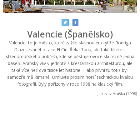
Valencie (Španělsko)
Valencie, to je město, které zažilo slavnou éru rytíře Rodriga
Diaze, zvaného také El Cid. Řeka Turia, ale také blízkost
středomořského pobřeží, kde se pěstuje ovoce skutečně jedna
báseň. Arabský vliv v jednotě s křesťanskou architekturou, ale
také více než dva tisíce let historie – jako první tu totiž byli
samozřejmě Římané. Omluvte prosím horší technickou kvalitu
fotografií. Byly pořízeny v roce 1998 na klasický film.
Jaroslav Hruška (1998)