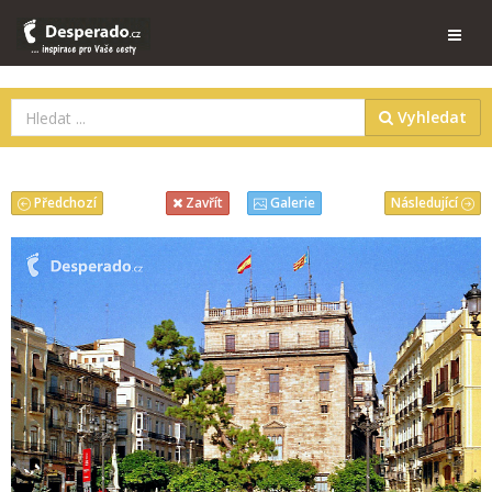
Vyhledat
Předchozí
Následující
Zavřít
Galerie