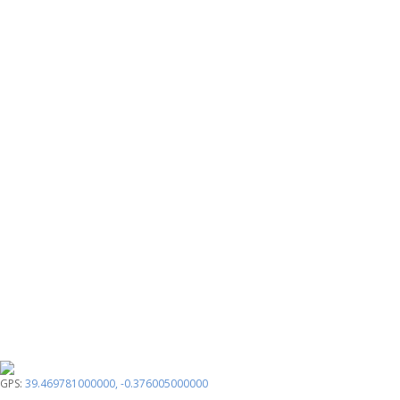
GPS:
39.469781000000
,
-0.376005000000