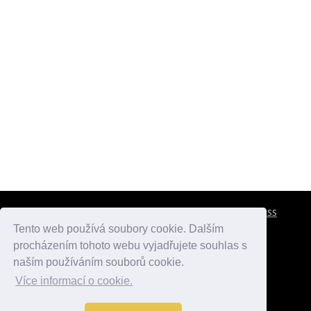
CESTOVNÍ POJIŠTĚNÍ
KONTAKTY
REKLAMA
RSS
Tento web používá soubory cookie. Dalším
procházením tohoto webu vyjadřujete souhlas s
atlasmest.cz
atlaspamatek.info
atlaszemi.info
naším používáním souborů cookie.
Více informací o cookie.
© 2005 - 2026 Desperado.cz. Všechna práva vyhrazena.
Data o počasí jsou přebírána z
OpenWeather
.