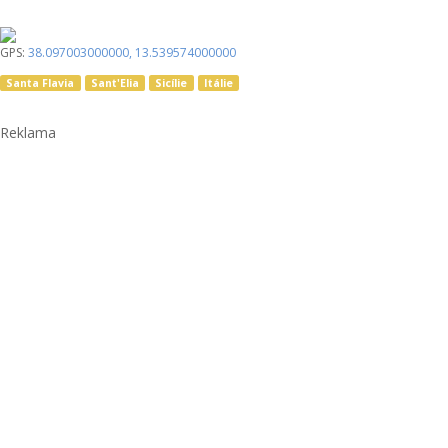
GPS:
38.097003000000
,
13.539574000000
Santa Flavia
Sant'Elia
Sicílie
Itálie
Reklama