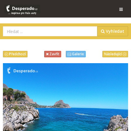
Vyhledat
Předchozí
Následující
Zavřít
Galerie