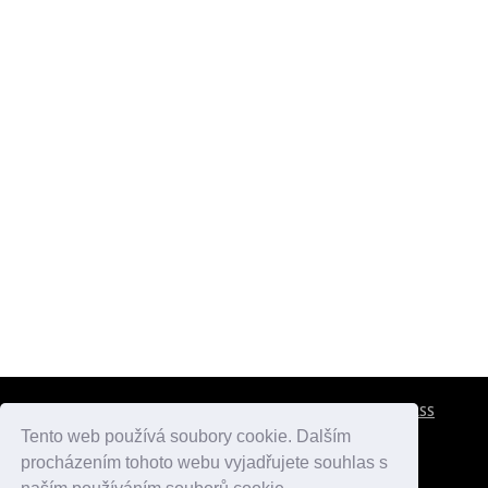
CESTOVNÍ POJIŠTĚNÍ
KONTAKTY
REKLAMA
RSS
Tento web používá soubory cookie. Dalším
procházením tohoto webu vyjadřujete souhlas s
atlasmest.cz
atlaspamatek.info
atlaszemi.info