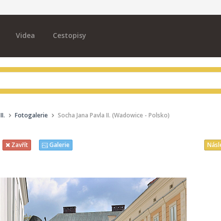
Videa
Cestopisy
I.
Fotogalerie
Socha Jana Pavla II. (Wadowice - Polsko)
Násl
Zavřít
Galerie