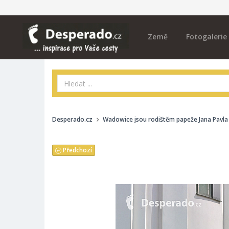
Země
Fotogalerie
Desperado.cz
Wadowice jsou rodištěm papeže Jana Pavla I
Předchozí