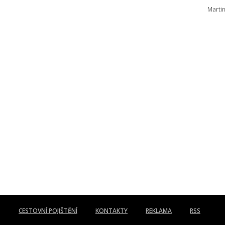
Marti
CESTOVNÍ POJIŠTĚNÍ
KONTAKTY
REKLAMA
RSS