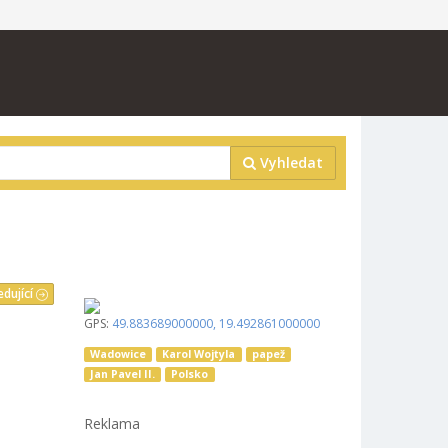
Vyhledat
edující
GPS:
49.883689000000
,
19.492861000000
Wadowice
Karol Wojtyla
papež
Jan Pavel II.
Polsko
Reklama