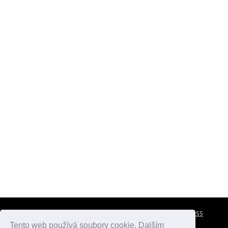
CESTOVNÍ POJIŠTĚNÍ
KONTAKTY
REKLAMA
RSS
Tento web používá soubory cookie. Dalším