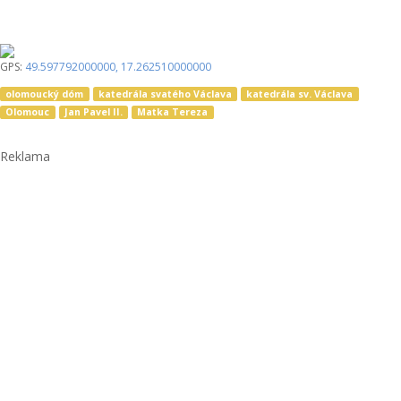
GPS:
49.597792000000
,
17.262510000000
olomoucký dóm
katedrála svatého Václava
katedrála sv. Václava
Olomouc
Jan Pavel II.
Matka Tereza
Reklama