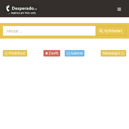
Vyhledat
Předchozí
Následující
Zavřít
Galerie