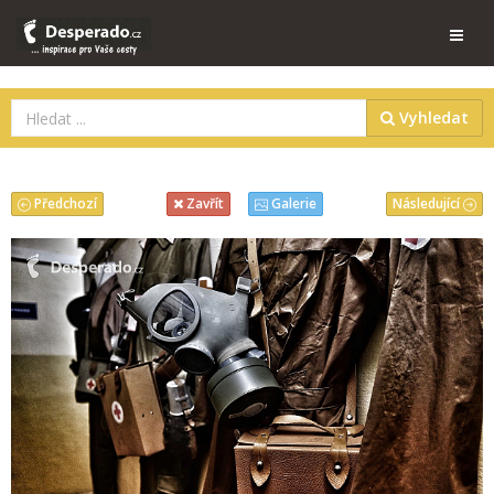
Vyhledat
Předchozí
Následující
Zavřít
Galerie