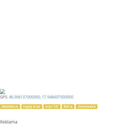
GPS:
48.366137000000
,
17.948607000000
Alekšince
tajný krat
kryt CO
Nitra
Slovensko
Reklama