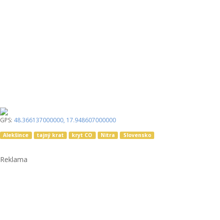
GPS:
48.366137000000
,
17.948607000000
Alekšince
tajný krat
kryt CO
Nitra
Slovensko
Reklama