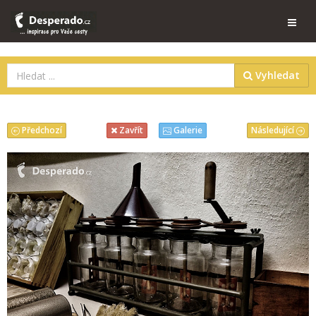
Vyhledat
Předchozí
Následující
Zavřít
Galerie