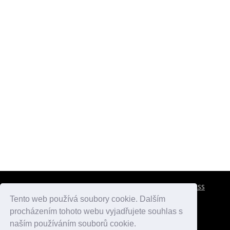
CESTOVNÍ POJIŠTĚNÍ
KONTAKTY
REKLAMA
RSS
Tento web používá soubory cookie. Dalším
procházením tohoto webu vyjadřujete souhlas s
atlasmest.cz
atlaspamatek.info
atlaszemi.info
naším používáním souborů cookie.