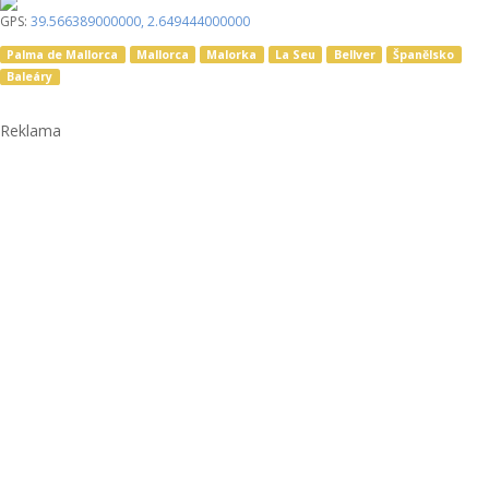
GPS:
39.566389000000
,
2.649444000000
Palma de Mallorca
Mallorca
Malorka
La Seu
Bellver
Španělsko
Baleáry
Reklama