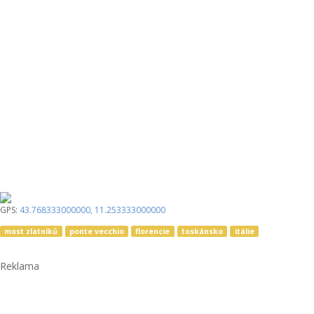
GPS:
43.768333000000
,
11.253333000000
most zlatníků
ponte vecchio
florencie
toskánsko
itálie
Reklama