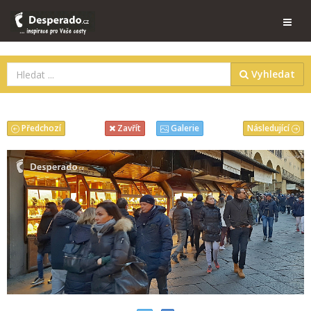
Vyhledat
Předchozí
Následující
Zavřít
Galerie