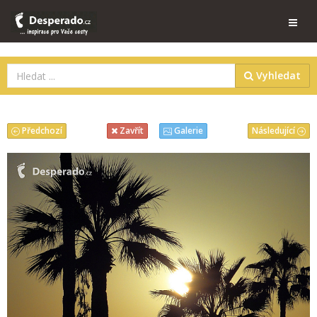
Vyhledat
Předchozí
Následující
Zavřít
Galerie