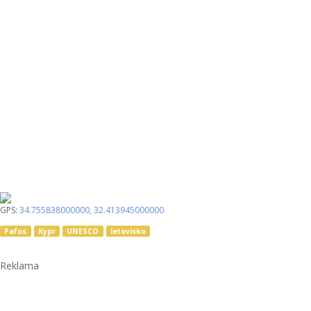
GPS:
34.755838000000
,
32.413945000000
Pafos
Kypr
UNESCO
letovisko
Reklama