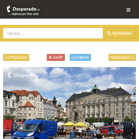
Vyhledat
Předchozí
Následující
Zavřít
Galerie