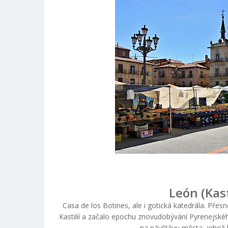
León (Kast
Casa de los Botines, ale i gotická katedrála. Přes
Kastilií a začalo epochu znovudobývání Pyrenejské
na návštěvu města, jehož h