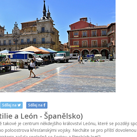
Sdílej na
Sdílej na
ilie a León - Španělsko)
ně takové je centrum někdejšího království Leónu, které se později spo
ho poloostrova křesťanskými vojsky. Necháte se pro příští dovolenou 
istorie začala společně se šestou z římských legií?