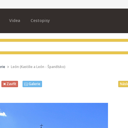
Videa
Cestopisy
rie
León (Kastilie a León - Španělsko)
Násl
Zavřít
Galerie