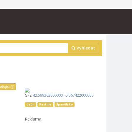
Vyhledat
edující
GPS:
42.599363000000
,
-5.567422000000
León
Kastilie
Španělsko
Reklama