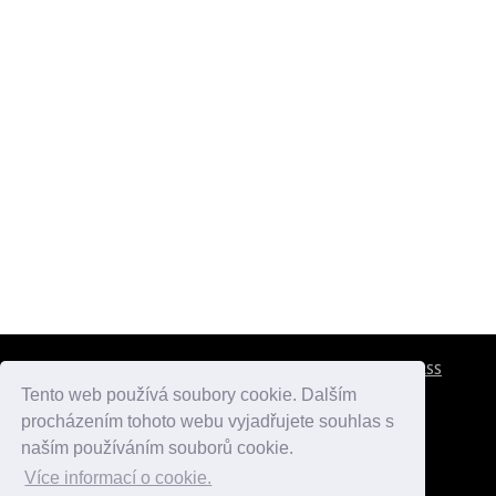
CESTOVNÍ POJIŠTĚNÍ
KONTAKTY
REKLAMA
RSS
Tento web používá soubory cookie. Dalším
procházením tohoto webu vyjadřujete souhlas s
atlasmest.cz
atlaspamatek.info
atlaszemi.info
naším používáním souborů cookie.
Více informací o cookie.
© 2005 - 2026 Desperado.cz. Všechna práva vyhrazena.