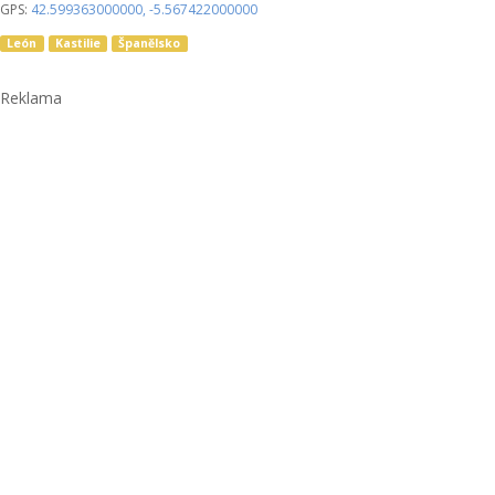
GPS:
42.599363000000
,
-5.567422000000
León
Kastilie
Španělsko
Reklama