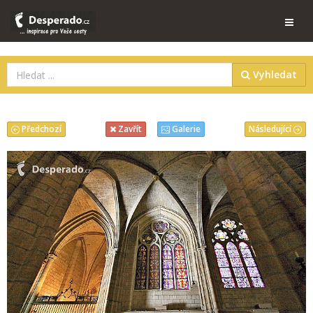
Vyhledat
Předchozí
Následující
Zavřít
Galerie