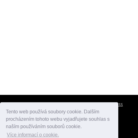
CESTOVNÍ POJIŠTĚNÍ
KONTAKTY
REKLAMA
RSS
Tento web používá soubory cookie. Dalším
procházením tohoto webu vyjadřujete souhlas s
atlasmest.cz
atlaspamatek.info
atlaszemi.info
naším používáním souborů cookie.
Více informací o cookie.