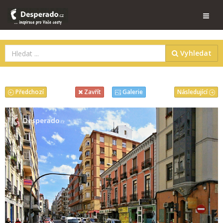
Vyhledat
Předchozí
Následující
Zavřít
Galerie