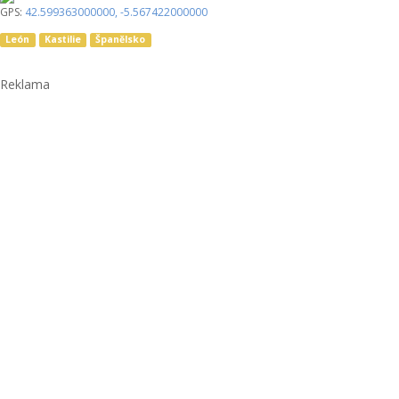
GPS:
42.599363000000
,
-5.567422000000
León
Kastilie
Španělsko
Reklama