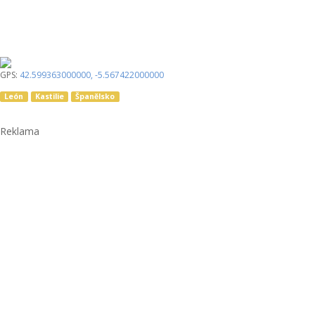
GPS:
42.599363000000
,
-5.567422000000
León
Kastilie
Španělsko
Reklama