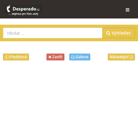
Vyhledat
Předchozí
Následující
Zavřít
Galerie