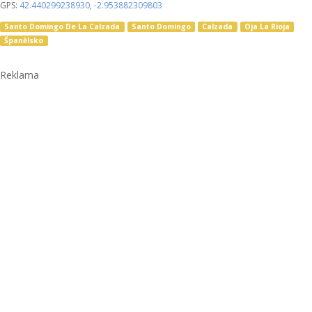
GPS:
42.440299238930
,
-2.953882309803
Santo Domingo De La Calzada
Santo Domingo
Calzada
Oja La Rioja
Španělsko
Reklama