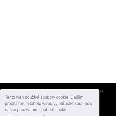
CESTOVNÍ POJIŠTĚNÍ
KONTAKTY
REKLAMA
RSS
Tento web používá soubory cookie. Dalším
procházením tohoto webu vyjadřujete souhlas s
atlasmest.cz
atlaspamatek.info
atlaszemi.info
naším používáním souborů cookie.