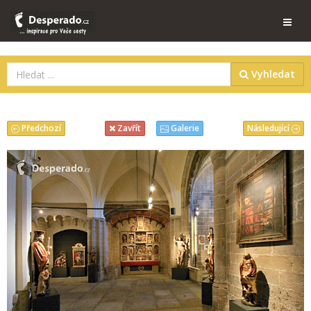
Vyhledat
Předchozí
Následující
Zavřít
Galerie