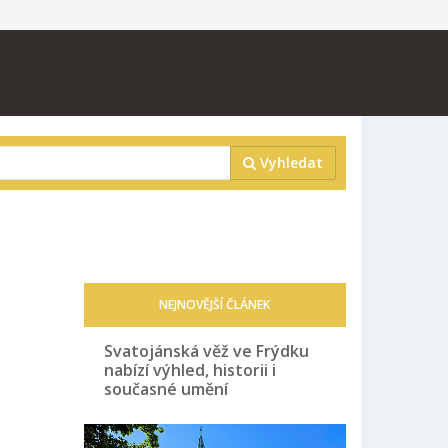
Vyhledat
NEJNOVĚJŠÍ ČLÁNEK
Svatojánská věž ve Frýdku
nabízí výhled, historii i
současné umění