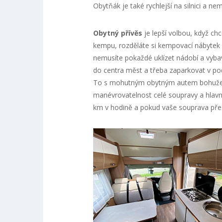
Obytňák je také rychlejší na silnici a ne
Obytný přívěs
je lepší volbou, když ch
kempu, rozděláte si kempovací nábytek a
nemusíte pokaždé uklízet nádobí a vybav
do centra měst a třeba zaparkovat v p
To s mohutným obytným autem bohužel 
manévrovatelnost celé soupravy a hlav
km v hodině a pokud vaše souprava přes