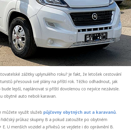
ovatelské zážitky uplynulého roku? Je fakt, že letošek cestování
a turistů přesouvá své plány na příští rok. Těžko odhadnout, jak
 bude lepší, naplánovat si příští dovolenou co nejvíce nezávisle.
ou obytné auto neboli karavan.
e můžete využít služeb
půjčovny obytných aut a karavanů
.
řidičský průkaz skupiny B a pokud zatoužíte po obytném
+ E. U menších vozidel a přívěsů se vejdete i do oprávnění B.