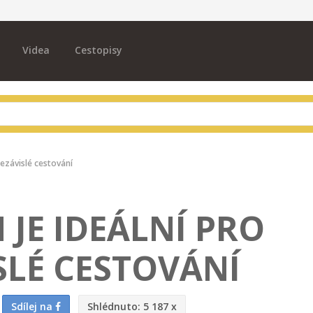
Videa
Cestopisy
nezávislé cestování
JE IDEÁLNÍ PRO
SLÉ CESTOVÁNÍ
Sdílej na
Shlédnuto:
5 187 x