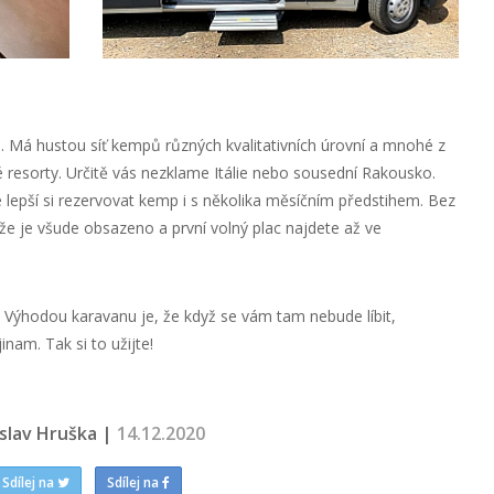
. Má hustou síť kempů různých kvalitativních úrovní a mnohé z
é resorty. Určitě vás nezklame Itálie nebo sousední Rakousko.
 lepší si rezervovat kemp i s několika měsíčním předstihem. Bez
 že je všude obsazeno a první volný plac najdete až ve
 Výhodou karavanu je, že když se vám tam nebude líbit,
nam. Tak si to užijte!
oslav Hruška |
14.12.2020
Sdílej na
Sdílej na