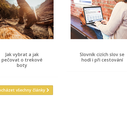
Jak vybrat a jak
Slovník cizích slov se
pečovat o trekové
hodí i při cestování
boty
ocházet všechny články