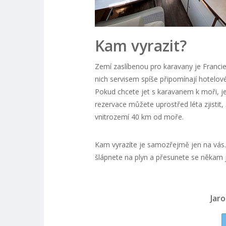
Kam vyrazit?
Zemí zaslíbenou pro karavany je Francie
nich servisem spíše připomínají hotelov
Pokud chcete jet s karavanem k moři, je
rezervace můžete uprostřed léta zjistit,
vnitrozemí 40 km od moře.
Kam vyrazíte je samozřejmě jen na vás.
šlápnete na plyn a přesunete se někam ji
Jar