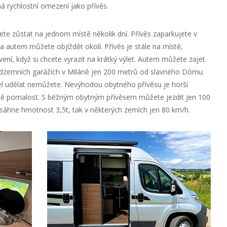
má rychlostní omezení jako přívěs.
cete zůstat na jednom místě několik dní. Přívěs zaparkujete v
 autem můžete objíždět okolí. Přívěs je stále na místě,
ení, když si chcete vyrazit na krátký výlet. Autem můžete zajet
odzemních garážích v Miláně jen 200 metrů od slavného Dómu.
udělat nemůžete. Nevýhodou obytného přívěsu je horší
ně pomalost. S běžným obytným přívěsem můžete jezdit jen 100
áhne hmotnost 3,5t, tak v některých zemích jen 80 km/h.