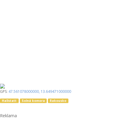
GPS:
47.561078000000
,
13.649471000000
Hallstatt
Solná komora
Rakousko
Reklama