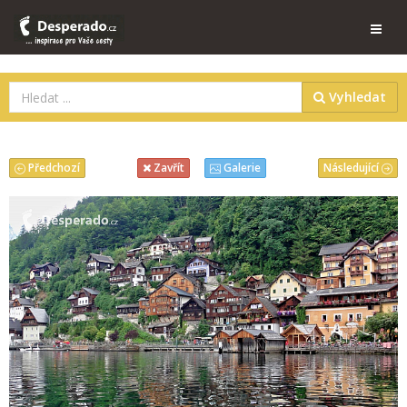
Vyhledat
Předchozí
Následující
Zavřít
Galerie