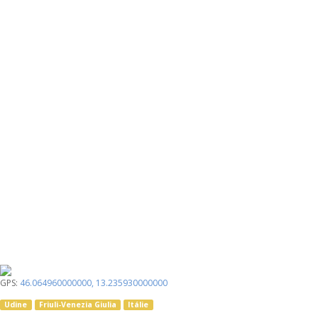
GPS:
46.064960000000
,
13.235930000000
Udine
Friuli-Venezia Giulia
Itálie