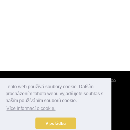
CESTOVNÍ POJIŠTĚNÍ
KONTAKTY
REKLAMA
RSS
Tento web používá soubory cookie. Dalším
procházením tohoto webu vyjadřujete souhlas s
atlasmest.cz
atlaspamatek.info
atlaszemi.info
naším používáním souborů cookie.
Více informací o cookie.
© 2005 - 2026 Desperado.cz. Všechna práva vyhrazena.
Data o počasí jsou přebírána z
OpenWeather
.
V pořádku
Kontakt:
mail@desperado.cz