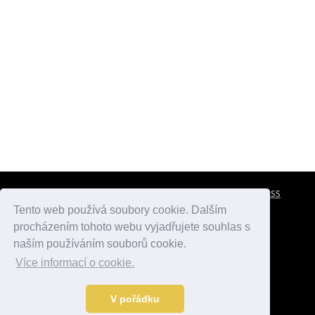
CESTOVNÍ POJIŠTĚNÍ
KONTAKTY
REKLAMA
RSS
Tento web používá soubory cookie. Dalším
procházením tohoto webu vyjadřujete souhlas s
atlasmest.cz
atlaspamatek.info
atlaszemi.info
naším používáním souborů cookie.
Více informací o cookie.
© 2005 - 2026 Desperado.cz. Všechna práva vyhrazena.
Data o počasí jsou přebírána z
OpenWeather
.
V pořádku
Kontakt:
mail@desperado.cz