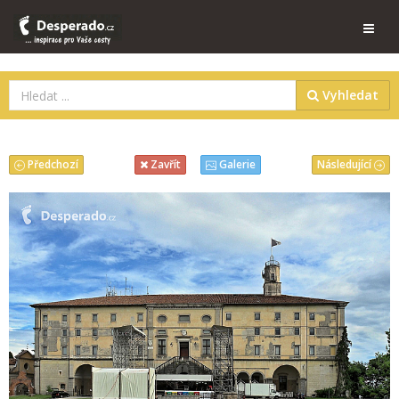
Vyhledat
Předchozí
Následující
Zavřít
Galerie