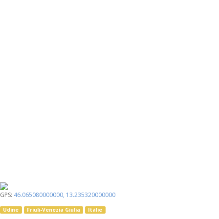
GPS:
46.065080000000
,
13.235320000000
Udine
Friuli-Venezia Giulia
Itálie