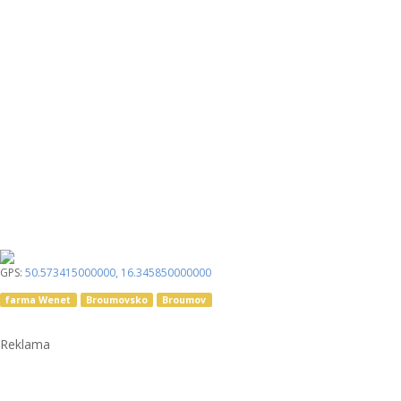
GPS:
50.573415000000
,
16.345850000000
farma Wenet
Broumovsko
Broumov
Reklama