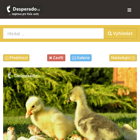
Vyhledat
Předchozí
Následující
Zavřít
Galerie