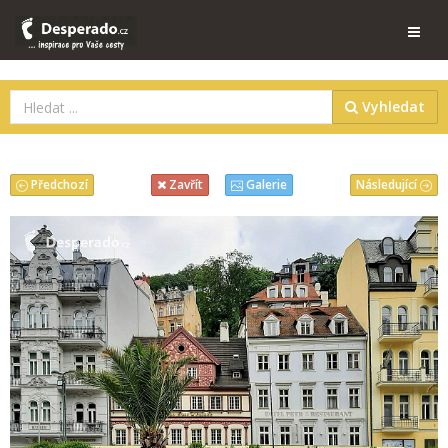
Vyhledat
Předchozí
Následující
Zavřít
Galerie