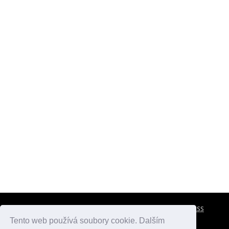
CESTOVNÍ POJIŠTĚNÍ
KONTAKTY
REKLAMA
RSS
Tento web používá soubory cookie. Dalším