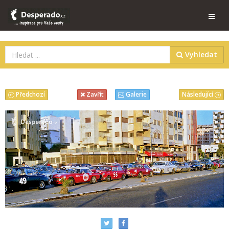
Vyhledat
Předchozí
Následující
Zavřít
Galerie