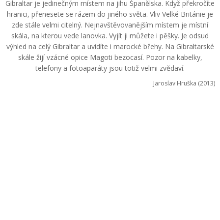
Gibraltar je jedinečným místem na jihu Španělska. Když překročíte
hranici, přenesete se rázem do jiného světa. Vliv Velké Británie je
zde stále velmi citelný. Nejnavštěvovanějším místem je místní
skála, na kterou vede lanovka. Vyjít ji můžete i pěšky. Je odsud
výhled na celý Gibraltar a uvidíte i marocké břehy. Na Gibraltarské
skále žijí vzácné opice Magoti bezocasí. Pozor na kabelky,
telefony a fotoaparáty jsou totiž velmi zvědaví.
Jaroslav Hruška (2013)