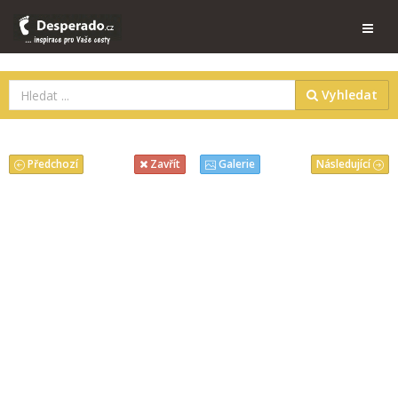
Vyhledat
Předchozí
Následující
Zavřít
Galerie