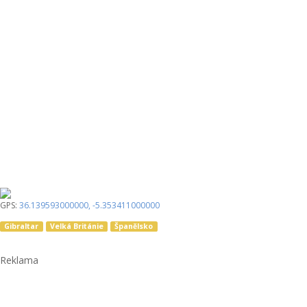
GPS:
36.139593000000
,
-5.353411000000
Gibraltar
Velká Británie
Španělsko
Reklama