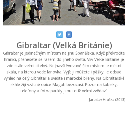
Gibraltar (Velká Británie)
Gibraltar je jedinečným místem na jihu Španělska. Když překročíte
hranici, přenesete se rázem do jiného světa. Vliv Velké Británie je
zde stále velmi citelný. Nejnavštěvovanějším místem je místní
skála, na kterou vede lanovka. Vyjít ji můžete i pěšky. Je odsud
výhled na celý Gibraltar a uvidíte i marocké břehy. Na Gibraltarské
skále žijí vzácné opice Magoti bezocasí. Pozor na kabelky,
telefony a fotoaparáty jsou totiž velmi zvědaví.
Jaroslav Hruška (2013)