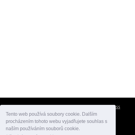
CESTOVNÍ POJIŠTĚNÍ
KONTAKTY
REKLAMA
RSS
Tento web používá soubory cookie. Dalším
procházením tohoto webu vyjadřujete souhlas s
atlasmest.cz
atlaspamatek.info
atlaszemi.info
naším používáním souborů cookie.