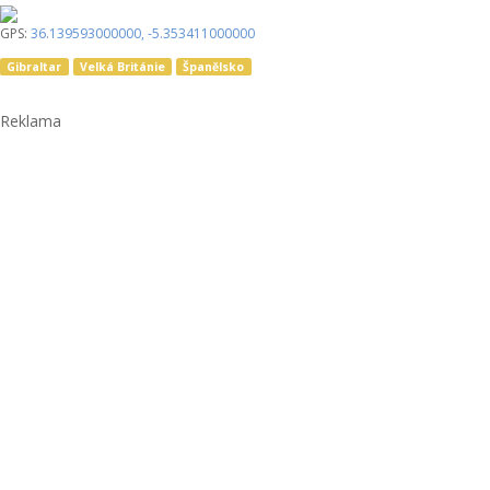
GPS:
36.139593000000
,
-5.353411000000
Gibraltar
Velká Británie
Španělsko
Reklama