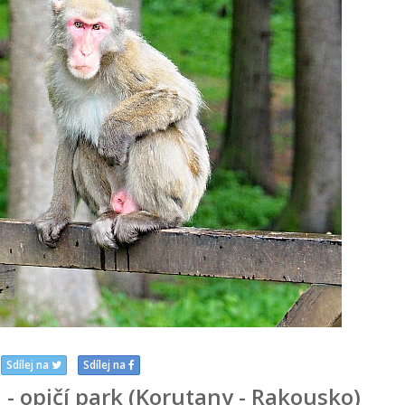
Sdílej na
Sdílej na
- opičí park (Korutany - Rakousko)