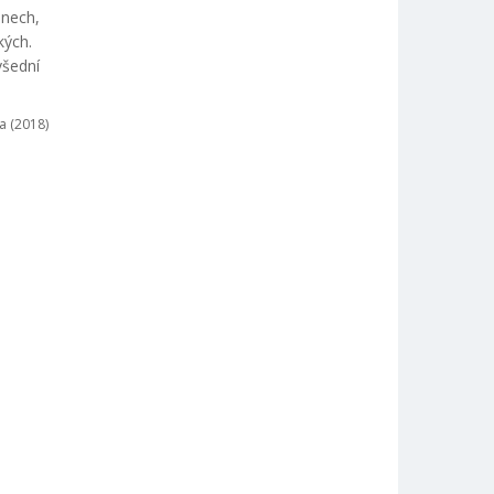
enech,
kých.
všední
a (2018)