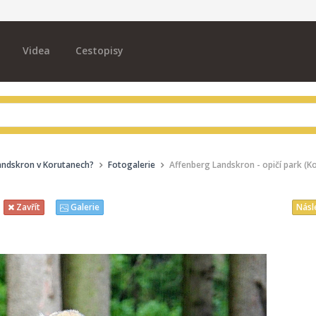
Videa
Cestopisy
Landskron v Korutanech?
Fotogalerie
Affenberg Landskron - opičí park (K
Násl
Zavřít
Galerie