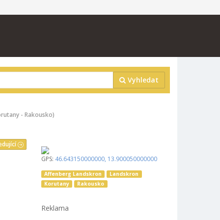
Vyhledat
orutany - Rakousko)
edující
GPS:
46.643150000000
,
13.900050000000
Affenberg Landskron
Landskron
Korutany
Rakousko
Reklama