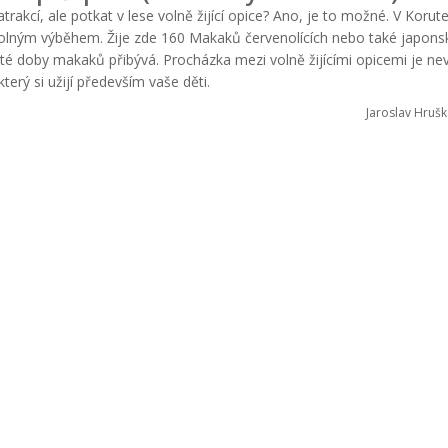
rakcí, ale potkat v lese volně žijící opice? Ano, je to možné. V Korut
volným výběhem. Žije zde 160 Makaků červenolících nebo také japons
d té doby makaků přibývá. Procházka mezi volně žijícími opicemi je ne
který si užijí především vaše děti.
Jaroslav Hrušk