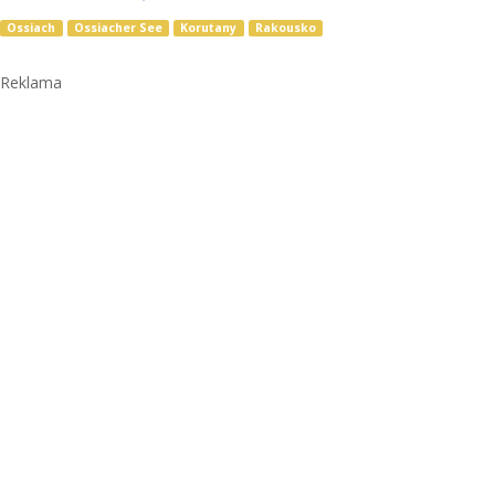
Ossiach
Ossiacher See
Korutany
Rakousko
Reklama