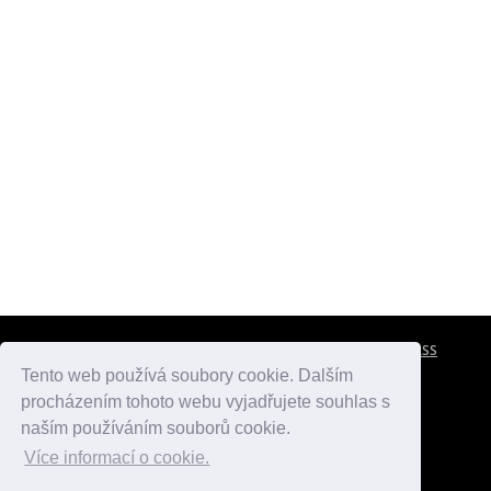
CESTOVNÍ POJIŠTĚNÍ
KONTAKTY
REKLAMA
RSS
Tento web používá soubory cookie. Dalším
procházením tohoto webu vyjadřujete souhlas s
atlasmest.cz
atlaspamatek.info
atlaszemi.info
naším používáním souborů cookie.
Více informací o cookie.
© 2005 - 2026 Desperado.cz. Všechna práva vyhrazena.