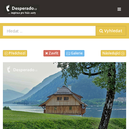
Vyhledat
Předchozí
Následující
Zavřít
Galerie