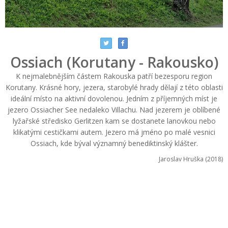
Ossiach (Korutany - Rakousko)
K nejmalebnějším částem Rakouska patří bezesporu region
Korutany. Krásné hory, jezera, starobylé hrady dělají z této oblasti
ideální místo na aktivní dovolenou. Jedním z příjemných míst je
jezero Ossiacher See nedaleko Villachu. Nad jezerem je oblíbené
lyžařské středisko Gerlitzen kam se dostanete lanovkou nebo
klikatými cestičkami autem. Jezero má jméno po malé vesnici
Ossiach, kde býval významný benediktinský klášter.
Jaroslav Hruška (2018)