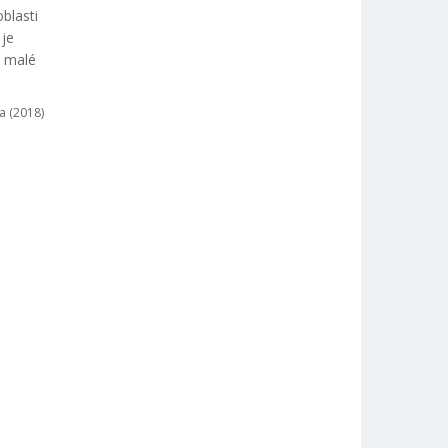
blasti
 je
o malé
a (2018)