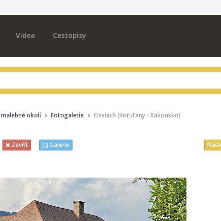
Videa
Cestopisy
é malebné okolí
Fotogalerie
Ossiach (Korutany - Rakousko)
Násl
Zavřít
Galerie