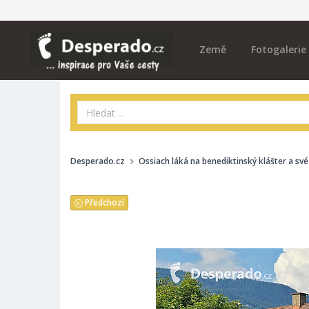
Země
Fotogalerie
Desperado.cz
Ossiach láká na benediktinský klášter a sv
Předchozí