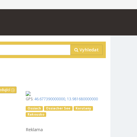
Vyhledat
edující
GPS:
46.677390000000
,
13.981680000000
Ossiach
Ossiacher See
Korutany
Rakousko
Reklama