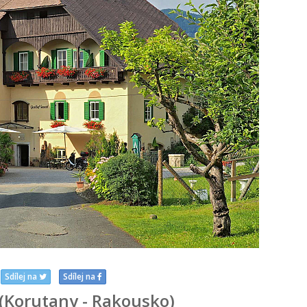
Sdílej na
Sdílej na
(Korutany - Rakousko)