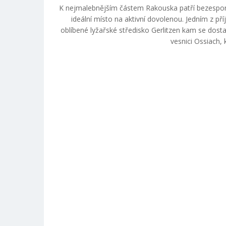
K nejmalebnějším částem Rakouska patří bezesporu r
ideální místo na aktivní dovolenou. Jedním z př
oblíbené lyžařské středisko Gerlitzen kam se dos
vesnici Ossiach, 