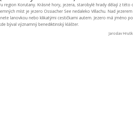
egion Korutany. Krásné hory, jezera, starobylé hrady dělají z této o
íjemných míst je jezero Ossiacher See nedaleko Villachu. Nad jezerem
tanete lanovkou nebo klikatými cestičkami autem. Jezero má jméno p
kde býval významný benediktinský klášter.
Jaroslav Hrušk