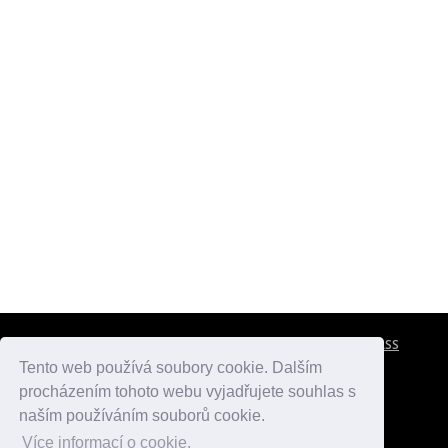
CESTOVNÍ POJIŠTĚNÍ
KONTAKTY
REKLAMA
RSS
Tento web používá soubory cookie. Dalším
procházením tohoto webu vyjadřujete souhlas s
atlasmest.cz
atlaspamatek.info
atlaszemi.info
naším používáním souborů cookie.
Více informací o cookie.