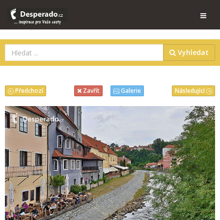
Vyhledat
Předchozí
Následující
Zavřít
Galerie