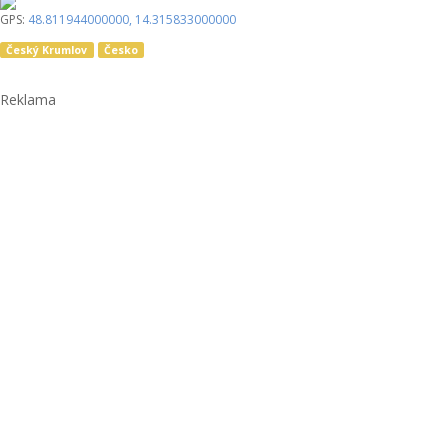
GPS:
48.811944000000
,
14.315833000000
Český Krumlov
Česko
Reklama