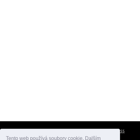
CESTOVNÍ POJIŠTĚNÍ
KONTAKTY
REKLAMA
RSS
Tento web používá soubory cookie. Dalším