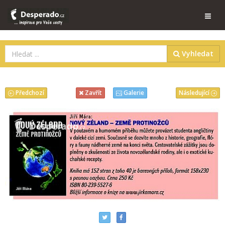
Vyhledat
Předchozí
Následující
Zavřít
Galerie