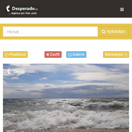
Vyhledat
Předchozí
Následující
Zavřít
Galerie