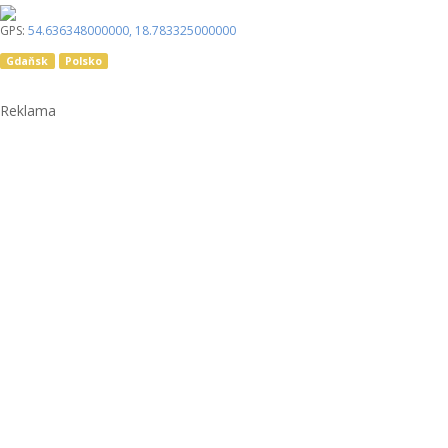
GPS:
54.636348000000
,
18.783325000000
Gdaňsk
Polsko
Reklama