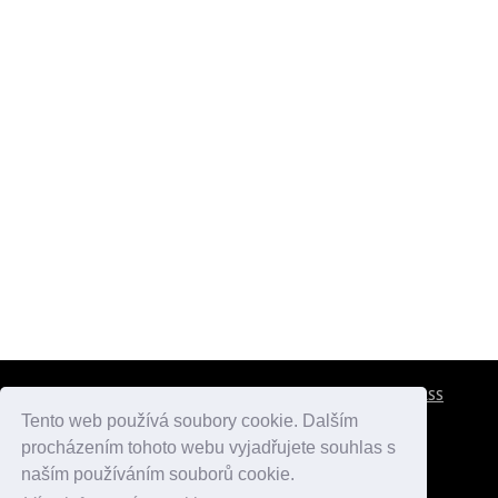
CESTOVNÍ POJIŠTĚNÍ
KONTAKTY
REKLAMA
RSS
Tento web používá soubory cookie. Dalším
procházením tohoto webu vyjadřujete souhlas s
atlasmest.cz
atlaspamatek.info
atlaszemi.info
naším používáním souborů cookie.