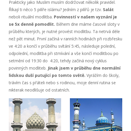
Prakticky jako Muslim musím dodržovat několik pravidel.
Říkají ti něco 5 pilíře islámu? Jedním z pilířů je tzv.
Salát
neboli rituální modlitba.
Povinností v našem vyznání je
se 5x denně pomodlit.
Během dne máme časové sloty v
průběhu kterých, je nutné provést modlitbu. Ta netrvá déle
než pět minut. První začíná v ranních hodinách při rozbřesku
ve 4:20 a končí v průběhu svítání 5:45, následuje polední,
odpolední, modlitba při stmívání a vše končí modlitbou po
setmění od 19:30 do 4:20, tehdy začíná nový cyklus
povinných modliteb.
Jinak jsem v průběhu dne normální
lidskou duší putující po tomto světě.
Vyrážím do školy,
trávím čas s přáteli nebo s rodinou, moje denní rutina se
nikterak neodlišuje od ostatních.