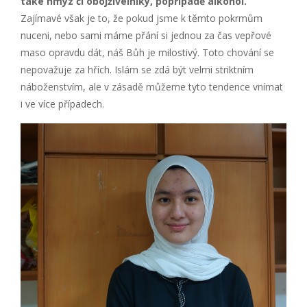
také hmyz či obojživelníky, popřípadě alkohol.
Zajímavé však je to, že pokud jsme k těmto pokrmům
nuceni, nebo sami máme přání si jednou za čas vepřové
maso opravdu dát, náš Bůh je milostivý. Toto chování se
nepovažuje za hřích. Islám se zdá být velmi striktním
náboženstvím, ale v zásadě můžeme tyto tendence vnímat
i ve více případech.