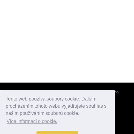
CESTOVNÍ POJIŠTĚNÍ
KONTAKTY
REKLAMA
RSS
Tento web používá soubory cookie. Dalším
procházením tohoto webu vyjadřujete souhlas s
atlasmest.cz
atlaspamatek.info
atlaszemi.info
naším používáním souborů cookie.
Více informací o cookie.
© 2005 - 2026 Desperado.cz. Všechna práva vyhrazena.
Data o počasí jsou přebírána z
OpenWeather
.