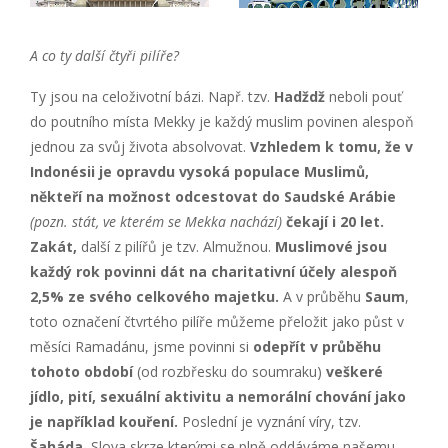
A co ty další čtyři pilíře?
Ty jsou na celoživotní bázi. Např. tzv.
Hadždž
neboli pouť
do poutního místa Mekky je každý muslim povinen alespoň
jednou za svůj života absolvovat.
Vzhledem k tomu, že v
Indonésii je opravdu vysoká populace Muslimů,
někteří na možnost odcestovat do Saudské Arábie
(pozn. stát, ve kterém se Mekka nachází)
čekají i 20 let.
Zakát,
další z pilířů je tzv. Almužnou.
Muslimové jsou
každý rok povinni dát na charitativní účely alespoň
2,5% ze svého celkového majetku.
A v průběhu
Saum
,
toto označení čtvrtého pilíře můžeme přeložit jako půst v
měsíci Ramadánu, jsme povinni si
odepřít v průběhu
tohoto období
(od rozbřesku do soumraku)
veškeré
jídlo, pití, sexuální aktivitu a nemorální chování jako
je například kouření.
Poslední je vyznání víry, tzv.
Šaháda.
Slova skrze kterými se plně oddáváme našemu