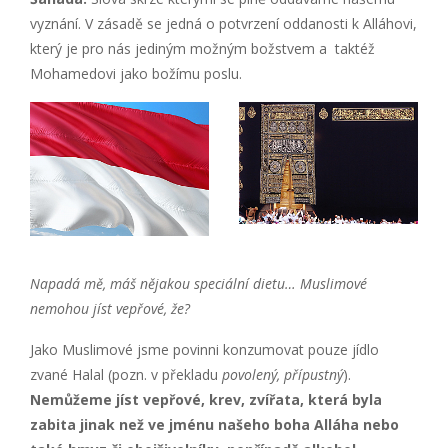
vyznání. V zásadě se jedná o potvrzení oddanosti k Alláhovi,
který je pro nás jediným možným božstvem a taktéž
Mohamedovi jako božímu poslu.
Napadá mě, máš nějakou speciální dietu… Muslimové
nemohou jíst vepřové, že?
Jako Muslimové jsme povinni konzumovat pouze jídlo
zvané Halal (pozn. v překladu
povolený, přípustný
).
Nemůžeme jíst vepřové, krev, zvířata, která byla
zabita jinak než ve jménu našeho boha Alláha nebo