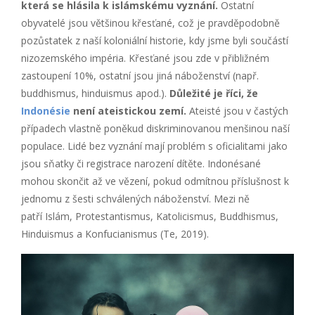
která se hlásila k islámskému vyznání.
Ostatní
obyvatelé jsou většinou křesťané, což je pravděpodobně
pozůstatek z naší koloniální historie, kdy jsme byli součástí
nizozemského impéria. Křesťané jsou zde v přibližném
zastoupení 10%, ostatní jsou jiná náboženství (např.
buddhismus, hinduismus apod.).
Důležité je říci, že
Indonésie
není ateistickou zemí.
Ateisté jsou v častých
případech vlastně poněkud diskriminovanou menšinou naší
populace. Lidé bez vyznání mají problém s oficialitami jako
jsou sňatky či registrace narození dítěte. Indonésané
mohou skončit až ve vězení, pokud odmítnou příslušnost k
jednomu z šesti schválených náboženství. Mezi ně
patří Islám, Protestantismus, Katolicismus, Buddhismus,
Hinduismus a Konfucianismus (Te, 2019).