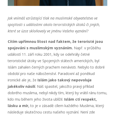
Jak vnímáš vzrůstající tlak na muslimské obyvatelstvo ve
spojitosti s událostmi okolo teroristických útoků či jiných,
které se úzce skloňovaly ve jménu Vašeho vyznání?
Cítím upřímnou lítost nad faktem, že teroristé jsou
spojováni s muslimským vyznáním.
Např. v průběhu
událostí 11. září roku 2001, kdy se odehrály četné
teroristické útoky ve Spojených státech amerických, byl
Islám zahalen černých prachem nenávisti. Nebylo to dobré
období pro naše náboženství. Paradoxní až poněkud
ironické ale je, že
Islám jako takový nepovoluje
jakékoliv násilí
. Náš spasitel, jakožto pravý příklad
dobrého muslima, nebyl nikdy tím, který by vrátil ránu tomu,
kdo mu během jeho života ublížil.
Islám ctí respekt,
lásku a mír,
to je v zásadě cílem každého Muslima, který
následuje skutečnou cestu našeho vyznání. Není zde