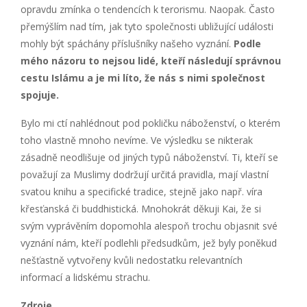
opravdu zmínka o tendencích k terorismu. Naopak. Často
přemýšlím nad tím, jak tyto společnosti ubližující události
mohly být spáchány příslušníky našeho vyznání.
Podle
mého názoru to nejsou lidé, kteří následují správnou
cestu Islámu a je mi líto, že nás s nimi společnost
spojuje.
Bylo mi ctí nahlédnout pod pokličku náboženství, o kterém
toho vlastně mnoho nevíme. Ve výsledku se nikterak
zásadně neodlišuje od jiných typů náboženství. Ti, kteří se
považují za Muslimy dodržují určitá pravidla, mají vlastní
svatou knihu a specifické tradice, stejně jako např. víra
křesťanská či buddhistická. Mnohokrát děkuji Kai, že si
svým vyprávěním dopomohla alespoň trochu objasnit své
vyznání nám, kteří podlehli předsudkům, jež byly poněkud
nešťastně vytvořeny kvůli nedostatku relevantních
informací a lidskému strachu.
Zdroje