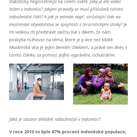
statisticky nejpočetnější na celém světě.
Jaký je ale
vůbec
Islám v Indonésii? Jakými pravidly se musí příslušník tohoto
náboženství řídit?
A jak je vnímán např. vzrůstající tlak na
muslimské obyvatelstvo ve spojitosti s teroristickými útoky?
Je
mi velikou ctí představit slečnu Kai s díkem, že nám
poskytla rozhovor na téma, které je ji více než blízké.
Muslimská víra je jejím denním chlebem, a právě ten dnes v
tomto článku za pomoci jejího vyprávění, ochutnáme.
Jaká je situace ohledně náboženství v Indonésii?
V roce 2010 to bylo 87% procent indonéské populace,