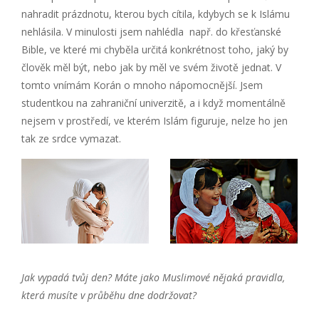
nahradit prázdnotu, kterou bych cítila, kdybych se k Islámu
nehlásila. V minulosti jsem nahlédla např. do křesťanské
Bible, ve které mi chyběla určitá konkrétnost toho, jaký by
člověk měl být, nebo jak by měl ve svém životě jednat. V
tomto vnímám Korán o mnoho nápomocnější. Jsem
studentkou na zahraniční univerzitě, a i když momentálně
nejsem v prostředí, ve kterém Islám figuruje, nelze ho jen
tak ze srdce vymazat.
J
ak vypadá tvůj den? Máte jako Muslimové nějaká pravidla,
která musíte v průběhu dne dodržovat?