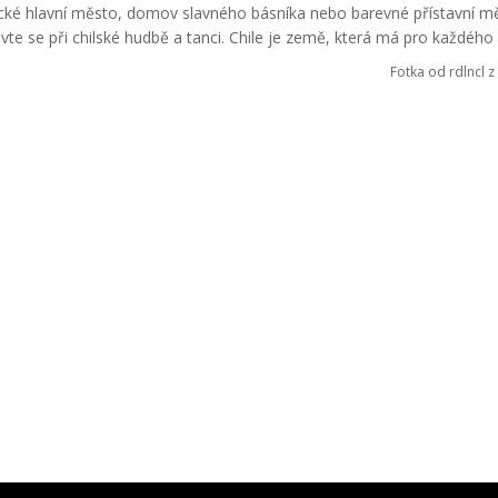
rické hlavní město, domov slavného básníka nebo barevné přístavní m
te se při chilské hudbě a tanci. Chile je země, která má pro každého
Fotka od rdlncl z