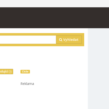
Vyhledat
edující
Chile
Reklama