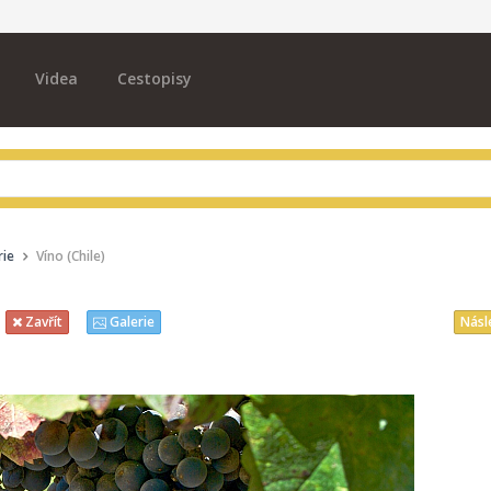
Videa
Cestopisy
rie
Víno (Chile)
Násl
Zavřít
Galerie