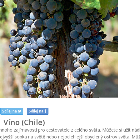
Sdílej na
Sdílej na
Víno (Chile)
 mnoho zajímavostí pro cestovatele z celého světa. Můžete si užít ná
 nejvyšší sopka na světě nebo nejodlehlejší obydlený ostrov světa. Můž