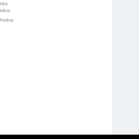
ěsto.
 něco.
 Pixabay