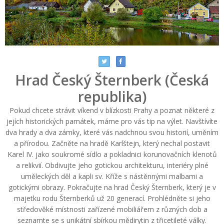
Hrad Český Šternberk (Česká
republika)
Pokud chcete strávit víkend v blízkosti Prahy a poznat některé z
jejích historických památek, máme pro vás tip na výlet. Navštívíte
dva hrady a dva zámky, které vás nadchnou svou historií, uměním
a přírodou. Začněte na hradě Karlštejn, který nechal postavit
Karel IV. jako soukromé sídlo a pokladnici korunovačních klenotů
a relikvií. Obdivujte jeho gotickou architekturu, interiéry plné
uměleckých děl a kapli sv. Kříže s nástěnnými malbami a
gotickými obrazy. Pokračujte na hrad Český Šternberk, který je v
majetku rodu Šternberků už 20 generací. Prohlédněte si jeho
středověké místnosti zařízené mobiliářem z různých dob a
seznamte se s unikátní sbírkou mědirytin z třicetileté války.