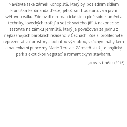
Navštivte také zámek Konopiště, který byl posledním sídlem
Františka Ferdinanda d’Este, jehož smrt odstartovala první
světovou válku. Zde uvidíte romantické sídlo plné sbírek umění a
techniky, loveckých trofejí a sošek svatého Jiří. A nakonec se
zastavte na zámku Jemniště, který je považován za jednu z
nejkrásnějších barokních rezidencí v Čechách. Zde si prohlédněte
reprezentativní prostory s bohatou výzdobou, vzácným nábytkem
a panenkami princezny Marie Terezie. Zároveň si užijte anglický
park s exotickou vegetací a romantickými stavbami.
Jaroslav Hruška (2016)