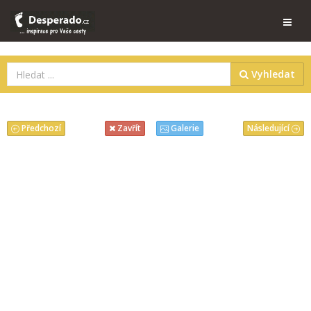
Vyhledat
Předchozí
Následující
Zavřít
Galerie