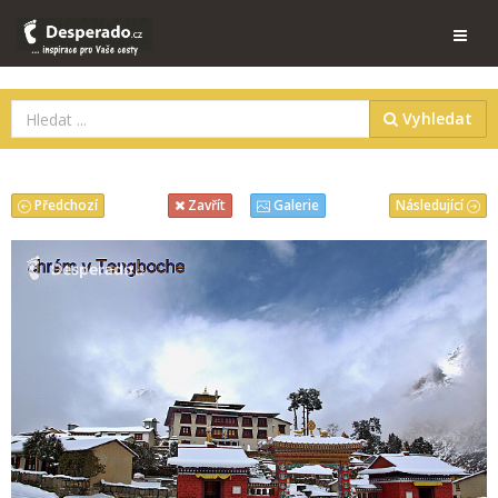
Vyhledat
Předchozí
Následující
Zavřít
Galerie