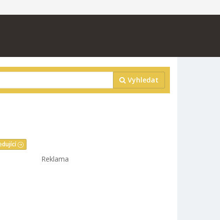
Vyhledat
edující
Reklama