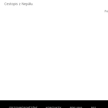
Cestopis z Nepálu.
Pe
CESTOVNÍ POJIŠTĚNÍ
KONTAKTY
REKLAMA
RSS