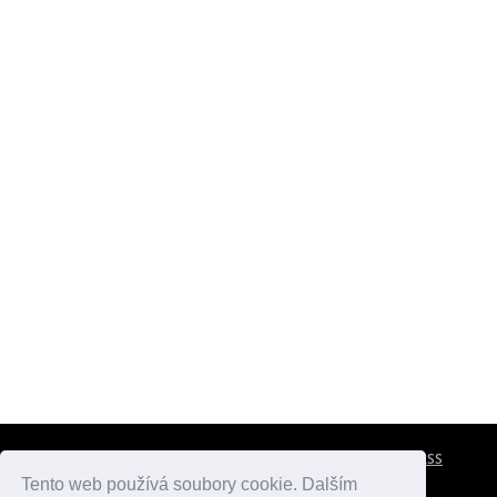
CESTOVNÍ POJIŠTĚNÍ
KONTAKTY
REKLAMA
RSS
Tento web používá soubory cookie. Dalším