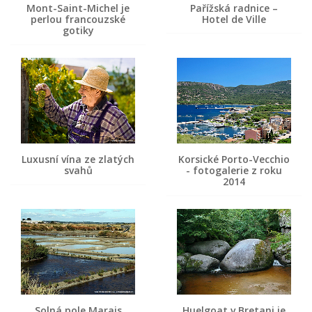
Mont-Saint-Michel je
Pařížská radnice –
perlou francouzské
Hotel de Ville
gotiky
Luxusní vína ze zlatých
Korsické Porto-Vecchio
svahů
- fotogalerie z roku
2014
Solná pole Marais
Huelgoat v Bretani je