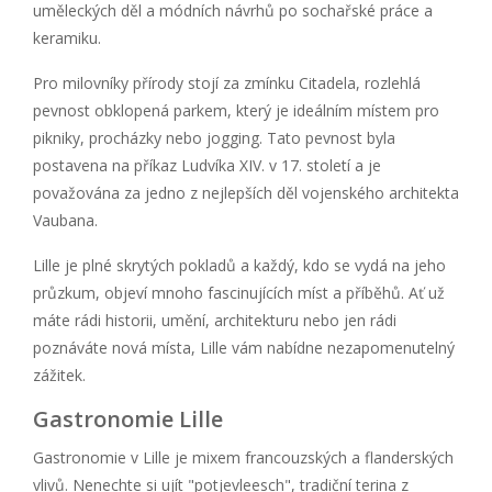
uměleckých děl a módních návrhů po sochařské práce a
keramiku.
Pro milovníky přírody stojí za zmínku Citadela, rozlehlá
pevnost obklopená parkem, který je ideálním místem pro
pikniky, procházky nebo jogging. Tato pevnost byla
postavena na příkaz Ludvíka XIV. v 17. století a je
považována za jedno z nejlepších děl vojenského architekta
Vaubana.
Lille je plné skrytých pokladů a každý, kdo se vydá na jeho
průzkum, objeví mnoho fascinujících míst a příběhů. Ať už
máte rádi historii, umění, architekturu nebo jen rádi
poznáváte nová místa, Lille vám nabídne nezapomenutelný
zážitek.
Gastronomie Lille
Gastronomie v Lille je mixem francouzských a flanderských
vlivů. Nenechte si ujít "potjevleesch", tradiční terina z