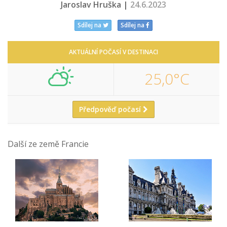
Jaroslav Hruška |
24.6.2023
Sdílej na
Sdílej na
AKTUÁLNÍ POČASÍ V DESTINACI
25,0°C
Předpověď počasí
Další ze země Francie