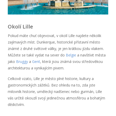
Okolí Lille
Pokud máte chuť objevovat, v okolí Lille najdete několik
zajímavých míst. Dunkerque, historické přístavní město
známé z druhé světové války, je jen krátkou jízdu vlakem.
Můžete se také vydat na sever do
Belgie
a navštívit města
jako
Bruggy
a
Gent
, která jsou známá svou středověkou
architekturou a vynikajícím pivem.
Celkově vzato, Lille je město plné historie, kultury a
gastronomických zážitků. Bez ohledu na to, zda jste
milovník historie, umělecký nadšenec nebo gurmán, Lille
vás určitě okouzlí svojí jedinečnou atmosférou a bohatým
dědictvím.