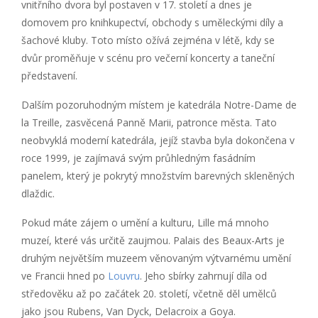
vnitřního dvora byl postaven v 17. století a dnes je
domovem pro knihkupectví, obchody s uměleckými díly a
šachové kluby. Toto místo ožívá zejména v létě, kdy se
dvůr proměňuje v scénu pro večerní koncerty a taneční
představení.
Dalším pozoruhodným místem je katedrála Notre-Dame de
la Treille, zasvěcená Panně Marii, patronce města. Tato
neobvyklá moderní katedrála, jejíž stavba byla dokončena v
roce 1999, je zajímavá svým průhledným fasádním
panelem, který je pokrytý množstvím barevných skleněných
dlaždic.
Pokud máte zájem o umění a kulturu, Lille má mnoho
muzeí, které vás určitě zaujmou. Palais des Beaux-Arts je
druhým největším muzeem věnovaným výtvarnému umění
ve Francii hned po
Louvru
. Jeho sbírky zahrnují díla od
středověku až po začátek 20. století, včetně děl umělců
jako jsou Rubens, Van Dyck, Delacroix a Goya.