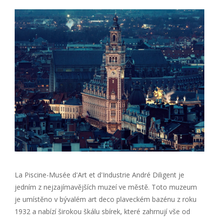
La Piscine-Musée d'Art et d'Industrie André Diligent je
jedním z nejzajímavějších muzeí ve městě. Toto muzeum
je umístěno v bývalém art deco plaveckém bazénu z roku
1932 a nabízí širokou škálu sbírek, které zahrnují vše od