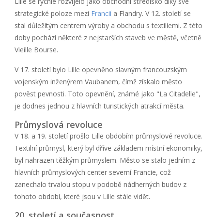
Lille se rychle rozvíjelo jako obchodní středisko díky své
strategické poloze mezi
Francií
a Flandry. V 12. století se
stal důležitým centrem výroby a obchodu s textiliemi. Z této
doby pochází některé z nejstarších staveb ve městě, včetně
Vieille Bourse.
V 17. století bylo Lille opevněno slavným francouzským
vojenským inženýrem Vaubanem, čímž získalo město
pověst pevnosti. Toto opevnění, známé jako "La Citadelle",
je dodnes jednou z hlavních turistických atrakcí města.
Průmyslová revoluce
V 18. a 19. století prošlo Lille obdobím průmyslové revoluce.
Textilní průmysl, který byl dříve základem místní ekonomiky,
byl nahrazen těžkým průmyslem. Město se stalo jedním z
hlavních průmyslových center severní Francie, což
zanechalo trvalou stopu v podobě nádherných budov z
tohoto období, které jsou v Lille stále vidět.
20. století a současnost