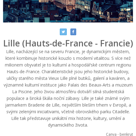
Lille (Hauts-de-France - Francie)
Lille, nacházející se na severu Francie, je dynamickým městem,
které kombinuje historické kouzlo s moderní vitalitou. S více než
milionem obyvatel je to kulturní a hospodářské centrum regionu
Hauts-de-France. Charakteristické jsou jeho historické budovy,
uličky starého města Vieux Lille plné butiků, galerií a kaváren, a
významné kulturní instituce jako Palais des Beaux-Arts a muzeum
La Piscine. Jeho živou atmosféru dotváří silná studentská
populace a široká škála noční zábavy. Lille je také známé svým
jarmarkem Braderie de Lille, největším bleším trhem v Evropě, a
svými zelenými iniciativami, včetně obrovského parku Citadelle.
Lille tak představuje unikátní mix historie, kultury, umění a
dynamického života.
Canva - benkrut