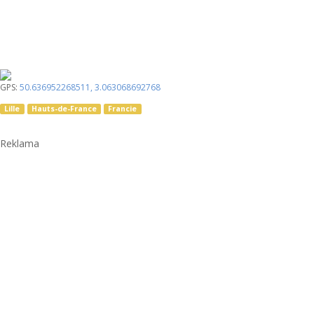
GPS:
50.636952268511
,
3.063068692768
Lille
Hauts-de-France
Francie
Reklama