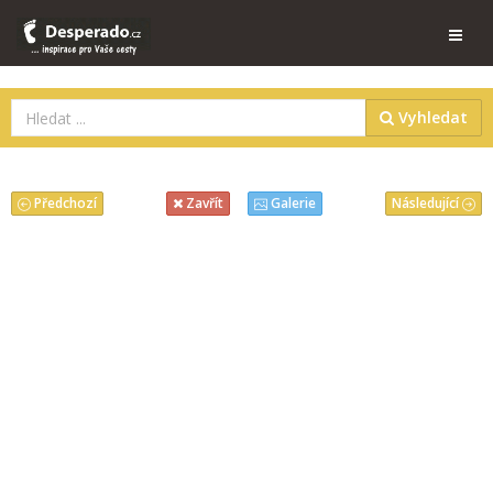
Vyhledat
Předchozí
Následující
Zavřít
Galerie