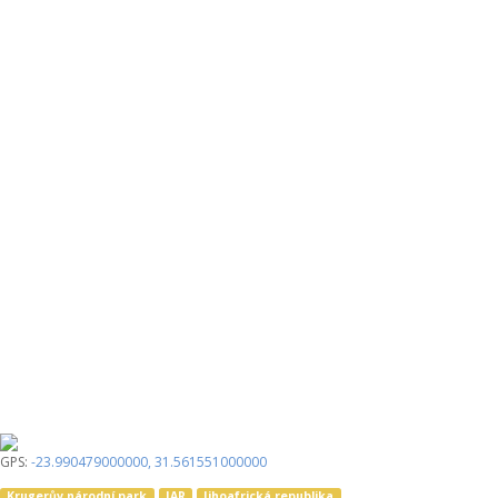
GPS:
-23.990479000000
,
31.561551000000
Krugerův národní park
JAR
Jihoafrická republika