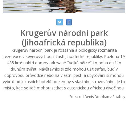
Krugerův národní park
(Jihoafrická republika)
Krugerův národní park je rozsáhlá a biologicky rozmanitá
rezervace v severovýchodní části Jihoafrické republiky. Rozloha 19
485 km² nabízí domov takzvané "Velké pětce" i mnoha dalším
druhům zvířat. Návštěvníci si zde mohou užít safari, buď v
doprovodu průvodce nebo na vlastní pěst, a ubytování si mohou
vybrat od luxusních hotelů po kempy s vlastním stravováním. Je to
místo, kde se lidé mohou setkat s autentickou africkou divočinou.
Fotka od Denis Doukhan z Pixabay