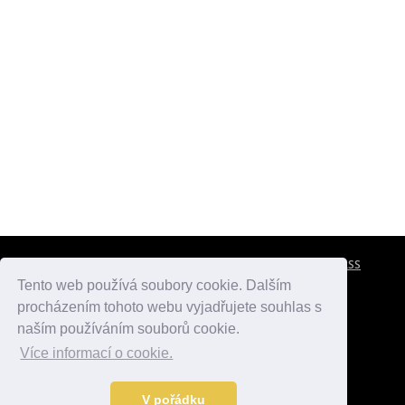
CESTOVNÍ POJIŠTĚNÍ
KONTAKTY
REKLAMA
RSS
Tento web používá soubory cookie. Dalším
procházením tohoto webu vyjadřujete souhlas s
atlasmest.cz
atlaspamatek.info
atlaszemi.info
naším používáním souborů cookie.
Více informací o cookie.
© 2005 - 2026 Desperado.cz. Všechna práva vyhrazena.
Data o počasí jsou přebírána z
OpenWeather
.
V pořádku