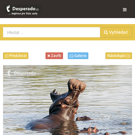
Vyhledat
Předchozí
Následující
Zavřít
Galerie