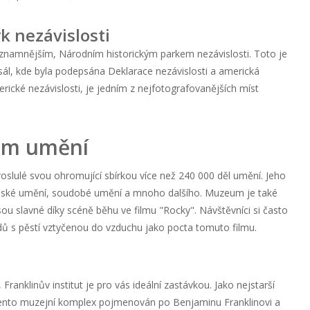
k nezávislosti
významnějším, Národním historickým parkem nezávislosti. Toto je
ý sál, kde byla podepsána Deklarace nezávislosti a americká
erické nezávislosti, je jedním z nejfotografovanějších míst
um umění
slulé svou ohromující sbírkou více než 240 000 děl umění. Jeho
sijské umění, soudobé umění a mnoho dalšího. Muzeum je také
ou slavné díky scéně běhu ve filmu "Rocky". Návštěvníci si často
odů s pěstí vztyčenou do vzduchu jako pocta tomuto filmu.
ranklinův institut je pro vás ideální zastávkou. Jako nejstarší
 tento muzejní komplex pojmenován po Benjaminu Franklinovi a