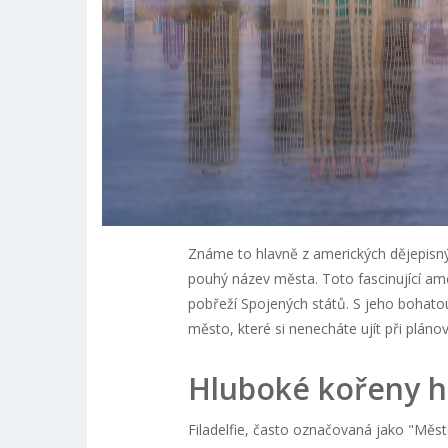
Známe to hlavně z amerických dějepisnýc
pouhý název města. Toto fascinující ame
pobřeží Spojených států. S jeho bohatou h
město, které si nenecháte ujít při pláno
Hluboké kořeny his
Filadelfie, často označovaná jako "Město