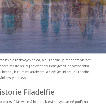
h knih a rockových balad, ale Filadelfie je mnohem víc než
rické město leží v jihovýchodní Pensylvánii, na východním
istorií, kulturními atrakcemi a skvělým jídlem je Filadelfie
vání cesty do USA.
torie Filadelfie
 bratrské lásky", má historii, která se významně podílí na