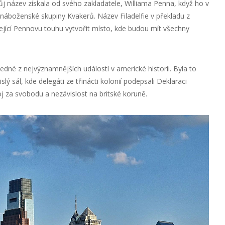
j název získala od svého zakladatele, Williama Penna, když ho v
o náboženské skupiny Kvakerů. Název Filadelfie v překladu z
ející Pennovu touhu vytvořit místo, kde budou mít všechny
jedné z nejvýznamnějších událostí v americké historii. Byla to
ý sál, kde delegáti ze třinácti kolonií podepsali Deklaraci
boj za svobodu a nezávislost na britské koruně.