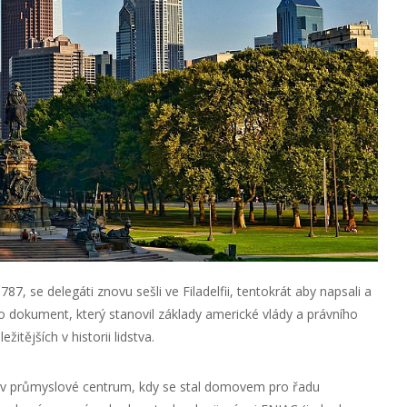
87, se delegáti znovu sešli ve Filadelfii, tentokrát aby napsali a
 dokument, který stanovil základy americké vlády a právního
itějších v historii lidstva.
la v průmyslové centrum, kdy se stal domovem pro řadu