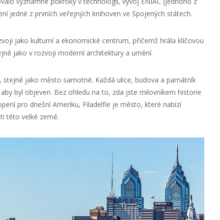
valo významné pokroky v technologii, vývoj ENIAC (jednoho z
žení jedné z prvních veřejných knihoven ve Spojených státech.
rozvoji jako kulturní a ekonomické centrum, přičemž hrála klíčovou
stejně jako v rozvoji moderní architektury a umění.
ní, stejně jako město samotné. Každá ulice, budova a památník
, aby byl objeven. Bez ohledu na to, zda jste milovníkem historie
ení pro dnešní Ameriku, Filadelfie je město, které nabízí
ti této velké země.