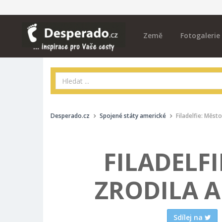
Země
Fotogalerie
Desperado.cz
Spojené státy americké
Filadelfie: Měst
FILADELFI
ZRODILA 
Sdílej na