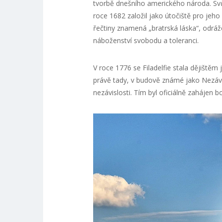
tvorbě dnešního amerického národa. Svů
roce 1682 založil jako útočiště pro jeh
řečtiny znamená „bratrská láska“, odráž
náboženství svobodu a toleranci.
V roce 1776 se Filadelfie stala dějištěm 
právě tady, v budově známé jako Nezávisl
nezávislosti. Tím byl oficiálně zahájen 