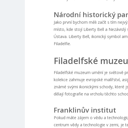
Národní historický par
Jako první bychom měli začít s tím nej
místo, kde stojí Liberty Bell a Nezávisl
Ústava. Liberty Bell, ikonický symbol am
Filadelfie.
Filadelfské muze
Filadelfské muzeum umění je světově pro
kolekce zahrnuje evropské malířství, a
známé svými ikonickými schody, které js
dělají fotografie na vrcholu těchto sch
Franklinův institut
Pokud máte zájem o vědu a technologii, F
centrum vědy a technologie v zemi, je