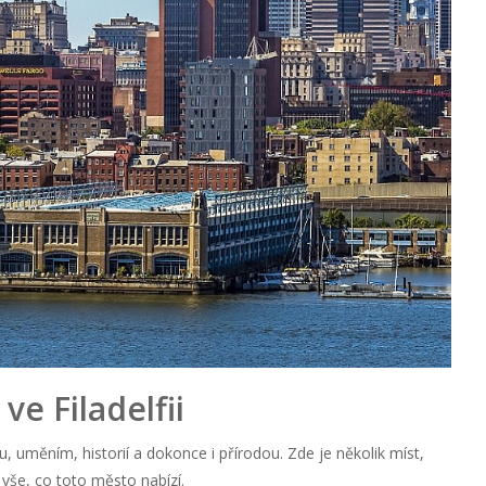
ve Filadelfii
ou, uměním, historií a dokonce i přírodou. Zde je několik míst,
li vše, co toto město nabízí.