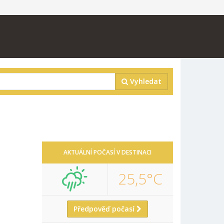
Vyhledat
AKTUÁLNÍ POČASÍ V DESTINACI
25,5°C
Předpověď počasí