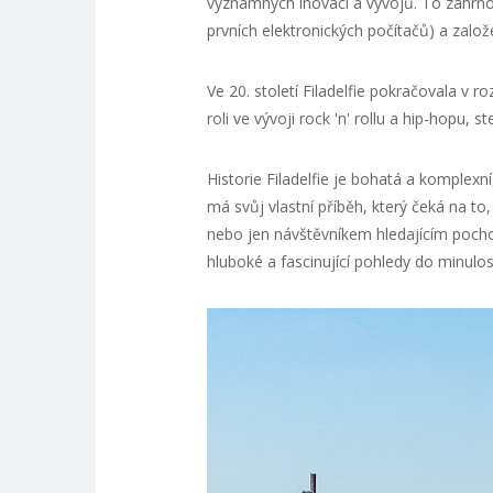
významných inovací a vývojů. To zahrno
prvních elektronických počítačů) a zalo
Ve 20. století Filadelfie pokračovala v 
roli ve vývoji rock 'n' rollu a hip-hopu, 
Historie Filadelfie je bohatá a komplex
má svůj vlastní příběh, který čeká na to
nebo jen návštěvníkem hledajícím pochop
hluboké a fascinující pohledy do minulos