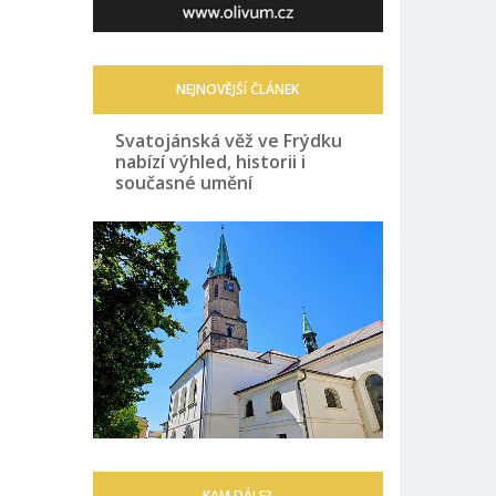
NEJNOVĚJŠÍ ČLÁNEK
Svatojánská věž ve Frýdku
nabízí výhled, historii i
současné umění
KAM DÁLE?