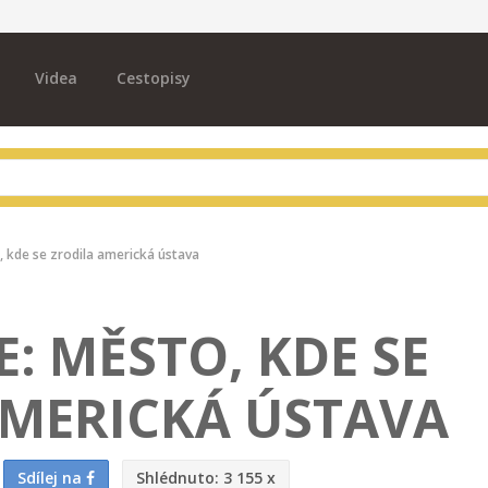
Videa
Cestopisy
o, kde se zrodila americká ústava
E: MĚSTO, KDE SE
AMERICKÁ ÚSTAVA
Sdílej na
Shlédnuto:
3 155 x