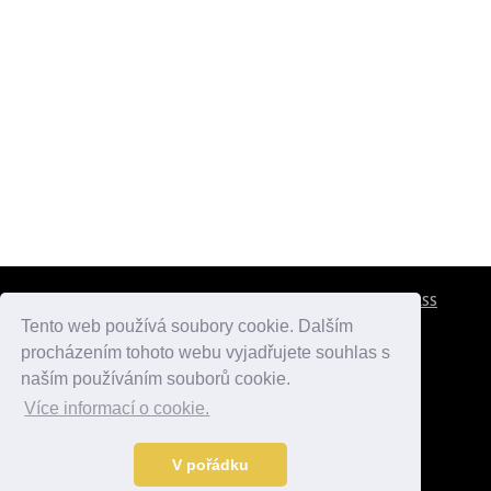
CESTOVNÍ POJIŠTĚNÍ
KONTAKTY
REKLAMA
RSS
Tento web používá soubory cookie. Dalším
procházením tohoto webu vyjadřujete souhlas s
atlasmest.cz
atlaspamatek.info
atlaszemi.info
naším používáním souborů cookie.
Více informací o cookie.
© 2005 - 2026 Desperado.cz. Všechna práva vyhrazena.
Data o počasí jsou přebírána z
OpenWeather
.
V pořádku
Kontakt:
mail@desperado.cz