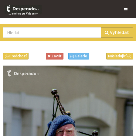
Vyhledat
Předchozí
Následující
Zavřít
Galerie