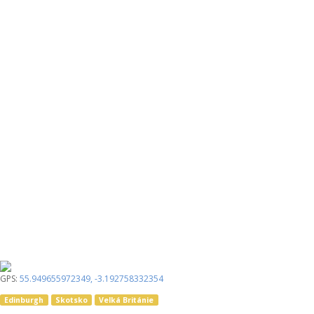
GPS:
55.949655972349
,
-3.192758332354
Edinburgh
Skotsko
Velká Británie