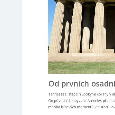
Od prvních osadn
Tennessee, stát s hlubokými kořeny v amer
Od původních obyvatel Ameriky, přes o
mnoha klíčových momentů v historii US