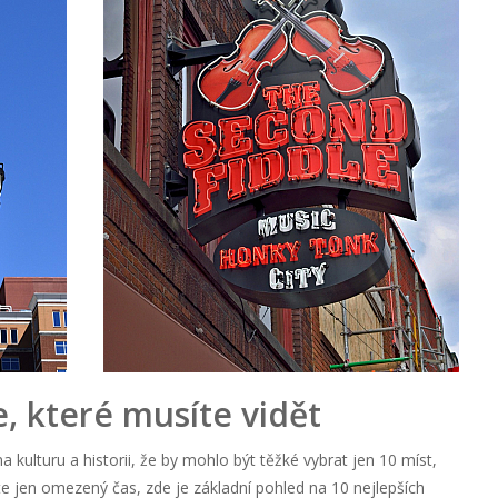
e, které musíte vidět
a kulturu a historii, že by mohlo být těžké vybrat jen 10 míst,
te jen omezený čas, zde je základní pohled na 10 nejlepších