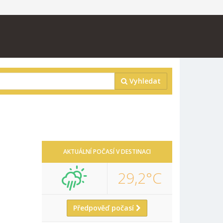
Vyhledat
AKTUÁLNÍ POČASÍ V DESTINACI
29,2°C
Předpověď počasí