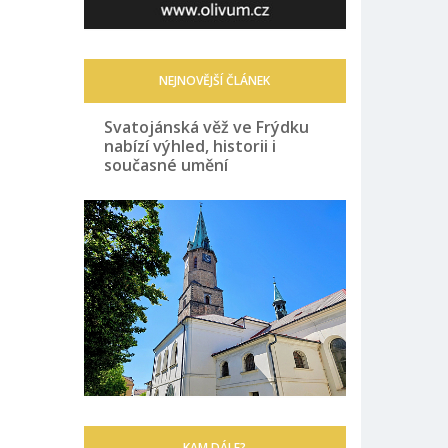
NEJNOVĚJŠÍ ČLÁNEK
Svatojánská věž ve Frýdku
nabízí výhled, historii i
současné umění
KAM DÁLE?