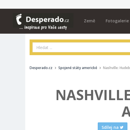
Země
Fotogalerie
Desperado.cz
Spojené státy americké
Nashville: Hude
NASHVILLE
Sdílej na