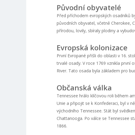
Původní obyvatelé
Před příchodem evropských osadníků b
původních obyvatel, včetně Cherokee, C
přírodou, lovily, sbíraly plodiny a vybud
Evropská kolonizace
První Evropané přišli do oblasti v 16. sto
trvalé osady. V roce 1769 vznikla první
River. Tato osada byla základem pro bu
Občanská válka
Tennessee hrálo klíčovou roli během ame
Unie a připojit se k Konfederaci, byl v 
východního Tennessee. Stát byl svědkem 
Chattanooga. Po válce se Tennessee stal
1866.