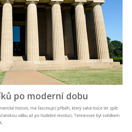
íků po moderní dobu
ické historii, má fascinující příběh, který sahá tisíce let zpět.
bčanskou válku až po hudební revoluci, Tennessee byl svědkem
A.