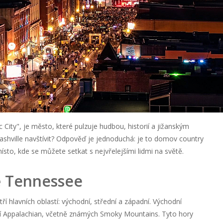
City", je město, které pulzuje hudbou, historií a jižanským
ashville navštívit? Odpověď je jednoduchá: je to domov country
místo, kde se můžete setkat s nejvřelejšími lidmi na světě.
ě Tennessee
í hlavních oblastí: východní, střední a západní. Východní
 Appalachian, včetně známých Smoky Mountains. Tyto hory