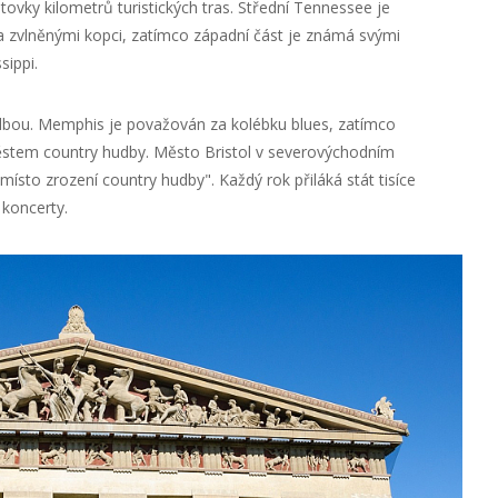
ovky kilometrů turistických tras. Střední Tennessee je
 zvlněnými kopci, zatímco západní část je známá svými
sippi.
dbou. Memphis je považován za kolébku blues, zatímco
stem country hudby. Město Bristol v severovýchodním
to zrození country hudby". Každý rok přiláká stát tisíce
 koncerty.