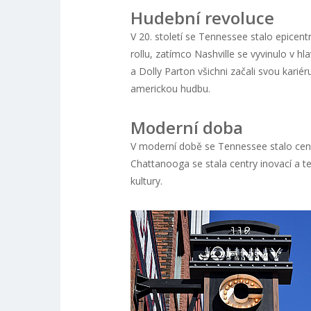
Hudební revoluce
V 20. století se Tennessee stalo epicen
rollu, zatímco Nashville se vyvinulo v h
a Dolly Parton všichni začali svou karié
americkou hudbu.
Moderní doba
V moderní době se Tennessee stalo centr
Chattanooga se stala centry inovací a te
kultury.