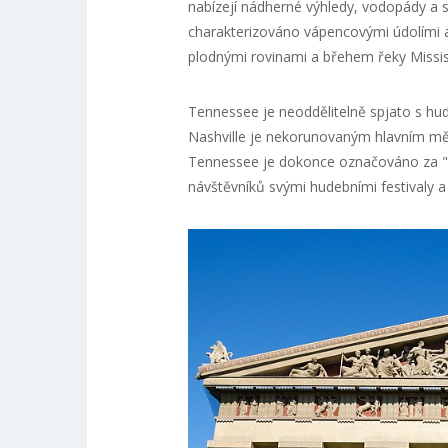
nabízejí nádherné výhledy, vodopády a st
charakterizováno vápencovými údolími a
plodnými rovinami a břehem řeky Missis
Tennessee je neoddělitelně spjato s hu
Nashville je nekorunovaným hlavním mě
Tennessee je dokonce označováno za "mís
návštěvníků svými hudebními festivaly a