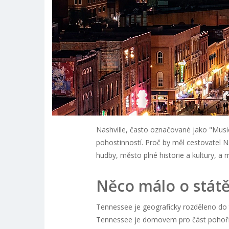
Nashville, často označované jako "Music 
pohostinností. Proč by měl cestovatel N
hudby, město plné historie a kultury, a 
Něco málo o stát
Tennessee je geograficky rozděleno do tř
Tennessee je domovem pro část pohoří