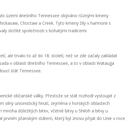
ylo území dnešního Tennessee obýváno různými kmeny
hickasaw, Choctaw a Creek. Tyto kmeny žily v harmonii s
ovaly složité společnosti s bohatými tradicemi.
letí, ale trvalo to až do 18. století, než se zde začaly zakládat
 osada v oblasti dnešního Tennessee, a to v oblasti Watauga
doucí stát Tennessee.
rické občanské války. Přestože se stát rozhodl vystoupit z
něm silný unionistický hnutí, zejména v horských oblastech
mnoha důležitých bitev, včetně bitvy u Shiloh a bitvy u
 prvním jižanským státem, který byl znovu přijat do Unie v roce