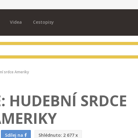
Videa
Cestopisy
bní srdce Ameriky
: HUDEBNÍ SRDCE
AMERIKY
Sdílej na
Shlédnuto:
2 677 x