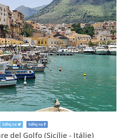
Sdílej na
Sdílej na
 del Golfo (Sicílie - Itálie)