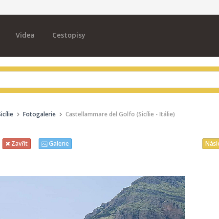
Videa
Cestopisy
cílie
Fotogalerie
Castellammare del Golfo (Sicílie - Itálie)
Násl
Zavřít
Galerie