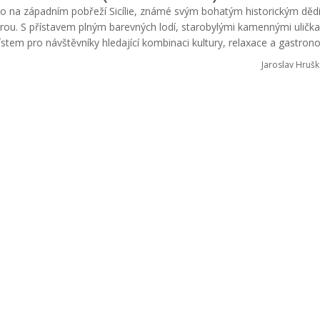
o na západním pobřeží Sicílie, známé svým bohatým historickým dědi
érou. S přístavem plným barevných lodí, starobylými kamennými uličk
stem pro návštěvníky hledající kombinaci kultury, relaxace a gastron
Jaroslav Hrušk