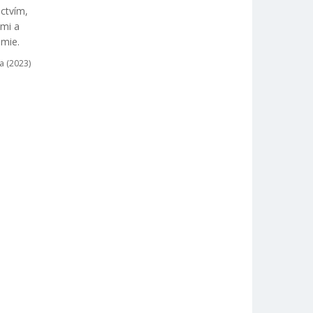
ctvím,
ami a
omie.
a (2023)