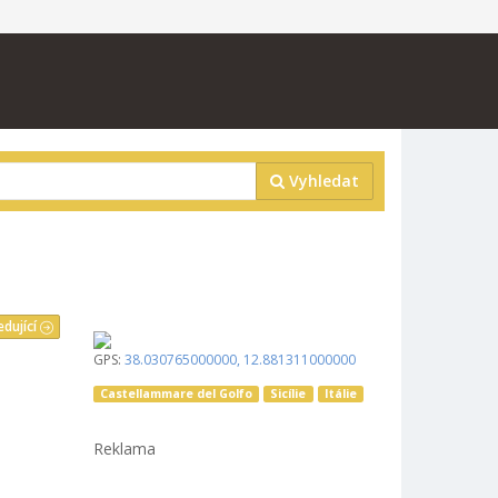
Vyhledat
edující
GPS:
38.030765000000
,
12.881311000000
Castellammare del Golfo
Sicílie
Itálie
Reklama