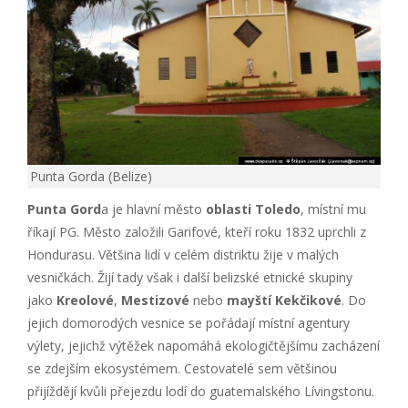
Punta Gorda (Belize)
Punta Gord
a je hlavní město
oblasti Toledo
, místní mu
říkají PG. Město založili Garifové, kteří roku 1832 uprchli z
Hondurasu. Většina lidí v celém distriktu žije v malých
vesničkách. Žijí tady však i další belizské etnické skupiny
jako
Kreolové
,
Mestizové
nebo
mayští Kekčikové
. Do
jejich domorodých vesnice se pořádají místní agentury
výlety, jejichž výtěžek napomáhá ekologičtějšímu zacházení
se zdejším ekosystémem. Cestovatelé sem většinou
přijíždějí kvůli přejezdu lodí do guatemalského Lívingstonu.