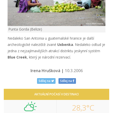
Punta Gorda (Belize)
Nedaleko San Antonia u guatemalské hranice je další
archeologické naleziště zvané
Uxbenka
. Nedaleko odtud je
jedna z nejzajímavějších atrakcí distriktu jeskynní systém
Blue Creek
, který je národní rezervací.
.
Irena Hrušková |
10.3.2006
Sdílej na
Sdílej na
AKTUÁLNÍ POČASÍ V DESTINACI
28,3°C