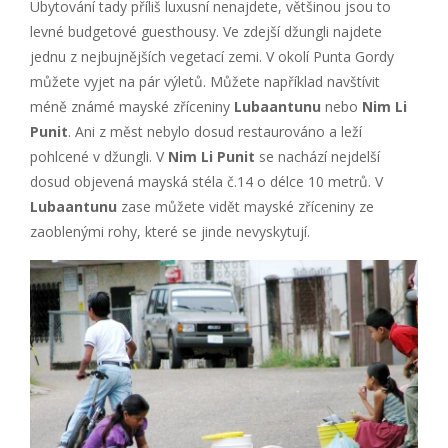
Ubytování tady příliš luxusní nenajdete, většinou jsou to
levné budgetové guesthousy. Ve zdejší džungli najdete
jednu z nejbujnějších vegetací zemi. V okolí Punta Gordy
můžete vyjet na pár výletů. Můžete například navštívit
méně známé mayské zříceniny
Lubaantunu
nebo
Nim Li
Punit
. Ani z měst nebylo dosud restaurováno a leží
pohlcené v džungli. V
Nim Li Punit
se nachází nejdelší
dosud objevená mayská stéla č.14 o délce 10 metrů. V
Lubaantunu
zase můžete vidět mayské zříceniny ze
zaoblenými rohy, které se jinde nevyskytují.