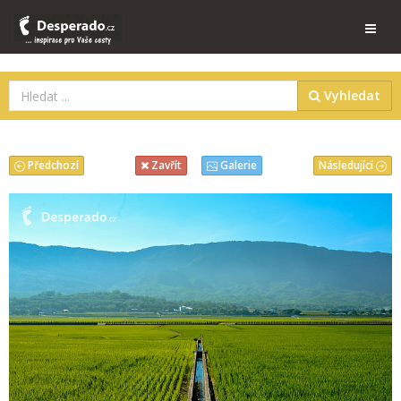
Vyhledat
Předchozí
Následující
Zavřít
Galerie