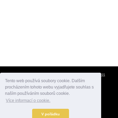
CESTOVNÍ POJIŠTĚNÍ
KONTAKTY
REKLAMA
RSS
Tento web používá soubory cookie. Dalším
procházením tohoto webu vyjadřujete souhlas s
atlasmest.cz
atlaspamatek.info
atlaszemi.info
naším používáním souborů cookie.
Více informací o cookie.
© 2005 - 2026 Desperado.cz. Všechna práva vyhrazena.
Data o počasí jsou přebírána z
OpenWeather
.
V pořádku
Kontakt:
mail@desperado.cz