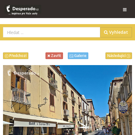
Vyhledat
Předchozí
Následující
Zavřít
Galerie