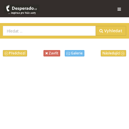
Vyhledat
Předchozí
Následující
Zavřít
Galerie