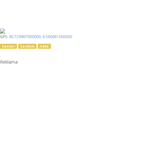
GPS:
40.729967000000
,
8.560681000000
Sassari
Sardinie
Itálie
Reklama