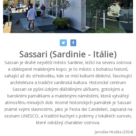
Sassari (Sardinie - Itálie)
Sassari je druhé největší město Sardinie, ležící na severu ostrova
a obklopené malebnými kopci. Je to město s bohatou historií,
sahající až do středověku, kde se mísí kulturní dědictví, fascinující
architektura a tradiční sardinská kultura. Historické centrum
Sassari se pyšní úzkými dlážděnými uličkami, gotickými a
barokními památkami a malebnými náměstími, která vytvářejí
atmosféru minulých dob. Kromě historických památek je Sassari
známé svými slavnostmi, jako je Festa dei Candelieri, zapsaná na
seznam UNESCO, a tradiční kuchyní s pokrmy z lokálních surovin,
které odrážejí charakter ostrova.
Jaroslav Hruška (2024)