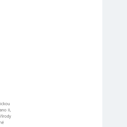
tickou
no II,
přírody
dné