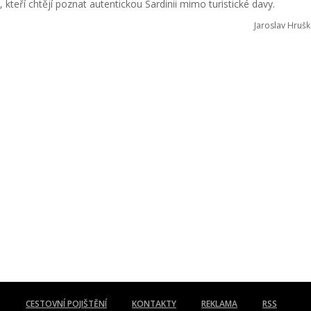
y, kteří chtějí poznat autentickou Sardinii mimo turistické davy.
Jaroslav Hrušk
CESTOVNÍ POJIŠTĚNÍ
KONTAKTY
REKLAMA
RSS