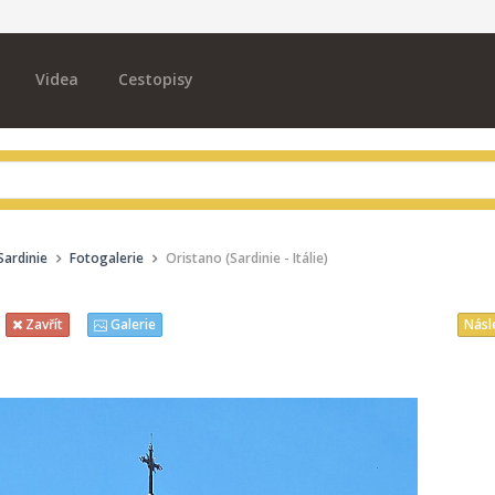
Videa
Cestopisy
Sardinie
Fotogalerie
Oristano (Sardinie - Itálie)
Násl
Zavřít
Galerie