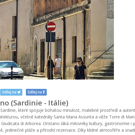
Sdílej na
Sdílej na
no (Sardinie - Itálie)
Sardinie, které spojuje bohatou minulost, malebné prostředí a auten
ekturou, včetně katedrály Santa Maria Assunta a věže Torre di Maria
o Giudicata di Arborea. Oristano láká milovníky kultury, gastronomie i 
ště, jedinečné pláže a přírodní rezervace. Díky klidné atmosféře a sna