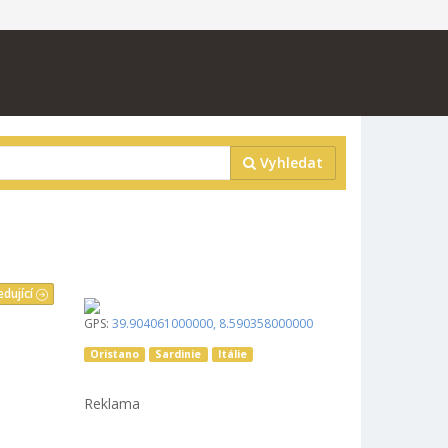
Vyhledat
edující
GPS:
39.904061000000
,
8.590358000000
Oristano
Sardinie
Itálie
Reklama