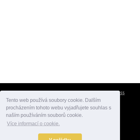
CESTOVNÍ POJIŠTĚNÍ
KONTAKTY
REKLAMA
RSS
Tento web používá soubory cookie. Dalším
procházením tohoto webu vyjadřujete souhlas s
atlasmest.cz
atlaspamatek.info
atlaszemi.info
naším používáním souborů cookie.
Více informací o cookie.
© 2005 - 2026 Desperado.cz. Všechna práva vyhrazena.
Data o počasí jsou přebírána z
OpenWeather
.
V pořádku