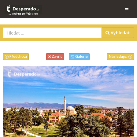
Vyhledat
Předchozí
Následující
Zavřít
Galerie