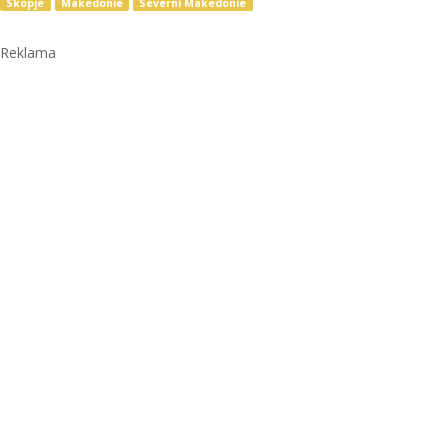
Skopje
Makedonie
Severní Makedonie
Reklama