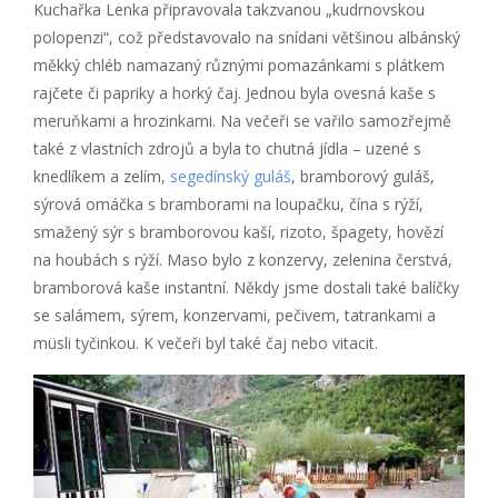
Kuchařka Lenka připravovala takzvanou „kudrnovskou
polopenzi“, což představovalo na snídani většinou albánský
měkký chléb namazaný různými pomazánkami s plátkem
rajčete či papriky a horký čaj. Jednou byla ovesná kaše s
meruňkami a hrozinkami. Na večeři se vařilo samozřejmě
také z vlastních zdrojů a byla to chutná jídla – uzené s
knedlíkem a zelím,
segedínský guláš
, bramborový guláš,
sýrová omáčka s bramborami na loupačku, čína s rýží,
smažený sýr s bramborovou kaší, rizoto, špagety, hovězí
na houbách s rýží. Maso bylo z konzervy, zelenina čerstvá,
bramborová kaše instantní. Někdy jsme dostali také balíčky
se salámem, sýrem, konzervami, pečivem, tatrankami a
müsli tyčinkou. K večeři byl také čaj nebo vitacit.