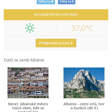
Sdílej na
Sdílej na
AKTUÁLNÍ POČASÍ V DESTINACI
37,0°C
Předpověď počasí
Další ze země Albánie
Berat: Albánské město
Albánie - zemí orlů, hor
tisíců oken, kde se
a bunkrů (díl 4.)
zastavil čas