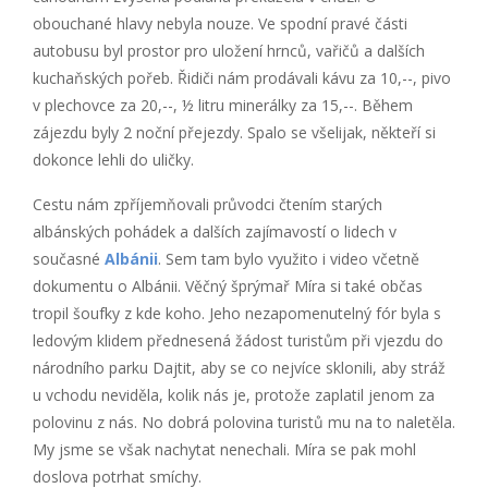
obouchané hlavy nebyla nouze. Ve spodní pravé části
autobusu byl prostor pro uložení hrnců, vařičů a dalších
kuchaňských pořeb. Řidiči nám prodávali kávu za 10,--, pivo
v plechovce za 20,--, ½ litru minerálky za 15,--. Během
zájezdu byly 2 noční přejezdy. Spalo se všelijak, někteří si
dokonce lehli do uličky.
Cestu nám zpříjemňovali průvodci čtením starých
albánských pohádek a dalších zajímavostí o lidech v
současné
Albánii
. Sem tam bylo využito i video včetně
dokumentu o Albánii. Věčný šprýmař Míra si také občas
tropil šoufky z kde koho. Jeho nezapomenutelný fór byla s
ledovým klidem přednesená žádost turistům při vjezdu do
národního parku Dajtit, aby se co nejvíce sklonili, aby stráž
u vchodu neviděla, kolik nás je, protože zaplatil jenom za
polovinu z nás. No dobrá polovina turistů mu na to naletěla.
My jsme se však nachytat nenechali. Míra se pak mohl
doslova potrhat smíchy.