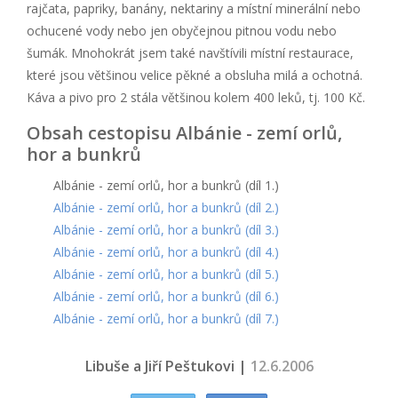
rajčata, papriky, banány, nektariny a místní minerální nebo
ochucené vody nebo jen obyčejnou pitnou vodu nebo
šumák. Mnohokrát jsem také navštívili místní restaurace,
které jsou většinou velice pěkné a obsluha milá a ochotná.
Káva a pivo pro 2 stála většinou kolem 400 leků, tj. 100 Kč.
Obsah cestopisu Albánie - zemí orlů,
hor a bunkrů
Albánie - zemí orlů, hor a bunkrů (díl 1.)
Albánie - zemí orlů, hor a bunkrů (díl 2.)
Albánie - zemí orlů, hor a bunkrů (díl 3.)
Albánie - zemí orlů, hor a bunkrů (díl 4.)
Albánie - zemí orlů, hor a bunkrů (díl 5.)
Albánie - zemí orlů, hor a bunkrů (díl 6.)
Albánie - zemí orlů, hor a bunkrů (díl 7.)
Libuše a Jiří Peštukovi |
12.6.2006