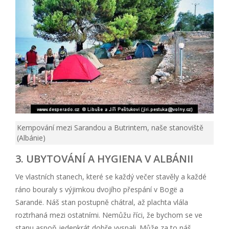
Kempování mezi Sarandou a Butrintem, naše stanoviště
(Albánie)
3. UBYTOVÁNÍ A HYGIENA V ALBÁNII
Ve vlastních stanech, které se každý večer stavěly a každé
ráno bouraly s výjimkou dvojího přespání v Bogë a
Sarandë. Náš stan postupně chátral, až plachta vlála
roztrhaná mezi ostatními. Nemůžu říci, že bychom se ve
stanu aspoň jedenkrát dobře vyspali. Může za to náš