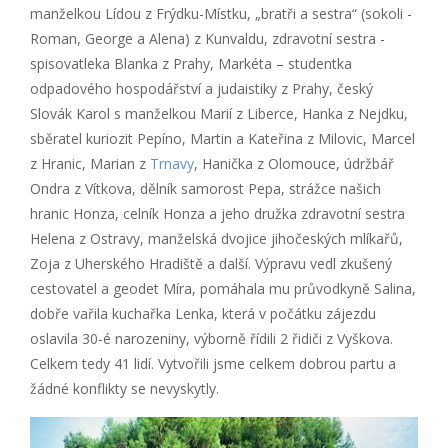
manželkou Lídou z Frýdku-Místku, „bratři a sestra“ (sokoli -
Roman, George a Alena) z Kunvaldu, zdravotní sestra -
spisovatleka Blanka z Prahy, Markéta – studentka
odpadového hospodářství a judaistiky z Prahy, český
Slovák Karol s manželkou Marií z Liberce, Hanka z Nejdku,
sběratel kuriozit Pepíno, Martin a Kateřina z Milovic, Marcel
z Hranic, Marian z
Trnavy
, Hanička z Olomouce, údržbář
Ondra z Vítkova, dělník samorost Pepa, strážce našich
hranic Honza, celník Honza a jeho družka zdravotní sestra
Helena z Ostravy, manželská dvojice jihočeských mlíkařů,
Zoja z Uherského Hradiště a další. Výpravu vedl zkušený
cestovatel a geodet Míra, pomáhala mu průvodkyně Salina,
dobře vařila kuchařka Lenka, která v počátku zájezdu
oslavila 30-é narozeniny, výborně řídili 2 řidiči z Vyškova.
Celkem tedy 41 lidí. Vytvořili jsme celkem dobrou partu a
žádné konflikty se nevyskytly.