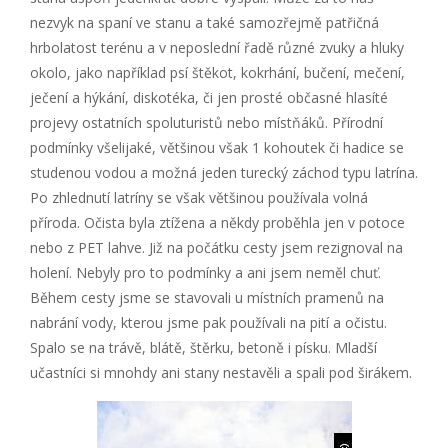
nezvyk na spaní ve stanu a také samozřejmě patřičná
hrbolatost terénu a v neposlední řadě různé zvuky a hluky
okolo, jako například psí štěkot, kokrhání, bučení, mečení,
ječení a hýkání, diskotéka, či jen prosté občasné hlasíté
projevy ostatních spoluturistů nebo místňáků. Přírodní
podmínky všelijaké, většinou však 1 kohoutek či hadice se
studenou vodou a možná jeden turecký záchod typu latrína.
Po zhlednutí latríny se však většinou používala volná
příroda. Očista byla ztížena a někdy proběhla jen v potoce
nebo z PET lahve. Již na počátku cesty jsem rezignoval na
holení. Nebyly pro to podmínky a ani jsem neměl chuť.
Během cesty jsme se stavovali u místních pramenů na
nabrání vody, kterou jsme pak používali na pití a očistu.
Spalo se na trávě, blátě, štěrku, betoně i písku. Mladší
učastníci si mnohdy ani stany nestavěli a spali pod širákem.