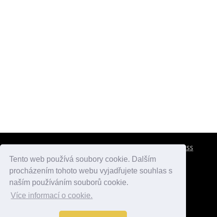
CESTOVNÍ POJIŠTĚNÍ
KONTAKTY
REKLAMA
RSS
Tento web používá soubory cookie. Dalším
procházením tohoto webu vyjadřujete souhlas s
atlasmest.cz
atlaspamatek.info
atlaszemi.info
naším používáním souborů cookie.
Více informací o cookie.
© 2005 - 2026 Desperado.cz. Všechna práva vyhrazena.
Data o počasí jsou přebírána z
OpenWeather
.