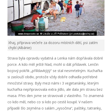
Xhaj, příprava večeře za dozoru místních dětí, psi zatím
chybí (Albánie)
Strava byla opravdu vydatná a Lenka nám dopřávala dobré
porce. A kdo měl ještě hlad, mohl si dát přídavek. Lenčin
bojový pokřik „přííídavkýýý“ se stal nesmrtelným. Kuchařka
si zaslouží obdiv, protože vždy dobře odhadla potřebné
množství stravy. Byly mezi námi i 3 vegetariánky, kterým
kuchařka nepřipravovala extra jídlo, ale dala jim stravu bez
masa. Přes den jsme se stravovali z vlastního. To znamená
co kdo měl, nebo co si kdo po cestě koupil. V našem
případě šlo zejména o salám „vysočina“, paštiky, tatranky,