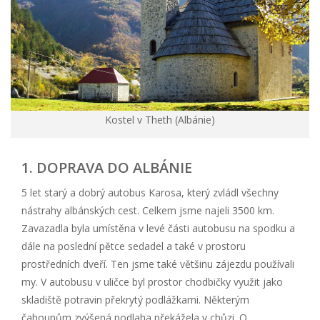
Kostel v Theth (Albánie)
1. DOPRAVA DO ALBÁNIE
5 let starý a dobrý autobus Karosa, který zvládl všechny
nástrahy albánských cest. Celkem jsme najeli 3500 km.
Zavazadla byla umístěna v levé části autobusu na spodku a
dále na poslední pětce sedadel a také v prostoru
prostředních dveří. Ten jsme také většinu zájezdu používali
my. V autobusu v uličce byl prostor chodbičky využit jako
skladiště potravin překrytý podlážkami. Některým
čahounům zvýšená podlaha překážela v chůzi. O