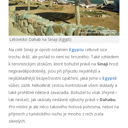
Letovisko Dahab na Sinaji (Egypt)
Na celé Sinaji je oproti ostatním
Egyptu
celkově sice
trochu dráž, ale pořád to není nic hrozného. Také vzhledem
k teroristickým útokům, které bohužel právě na
Sinaji
hrozí
nejpravděpodobněji, jsou při příjezdu nejsilnější a
nejdůkladnější bezpečnostní opatření, jaká jsme v
Egyptě
vůbec zažili. Několikrát cestou kontrolovali všem doklady a
také prohlíželi některá zavazadla. Bohužel to však zřejmě i
tak nestačí, jak ukázaly nedávné výbuchy právě v
Dahabu
.
Pro místní je ale něco takového hotová pohroma, neboť na
příjmech z turistického ruchu je mnoho z nich zcela
závislých.