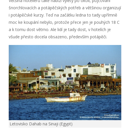
Většina hoteliérů také nabízí výlety po okolí, půjčování
šnorchlovacích a potápěčských potřeb a většinou organizují
i potápěčské kurzy. Teď na začátku ledna to tady upřímně
moc ke koupání nebylo, protože přece jen je pouhých 18 C
a k tomu dost větrno. Ale lidí je tady dost, v hotelích je
všude přesto docela obsazeno, především potápěči.
Letovisko Dahab na Sinaji (Egypt)