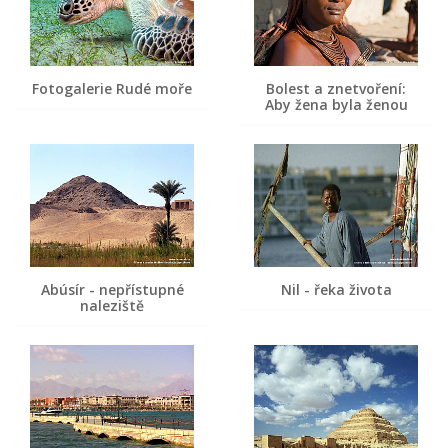
Fotogalerie Rudé moře
Bolest a znetvoření:
Aby žena byla ženou
Abúsír - nepřístupné
Nil - řeka života
naleziště