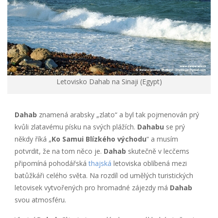
Letovisko Dahab na Sinaji (Egypt)
Dahab
znamená arabsky „zlato“ a byl tak pojmenován prý
kvůli zlatavému písku na svých plážích.
Dahabu
se prý
někdy říká „
Ko Samui Blízkého východu
“ a musím
potvrdit, že na tom něco je.
Dahab
skutečně v lecčems
připomíná pohodářská
thajská
letoviska oblíbená mezi
batůžkáři celého světa. Na rozdíl od umělých turistických
letovisek vytvořených pro hromadné zájezdy má
Dahab
svou atmosféru.