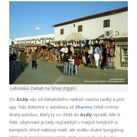
Letovisko Dahab na Sinaji (Egypt)
Do
Asály
vás od dahabského nádraží svezou taxíky a pick-
upy. Nás dokonce u autobusu ze
Sharmu
čekal rovnou
druhý autobus, který ty co chtěli do
Asály
vysadil, kde si
řekli. Ubytování je tady nejčastější v malých hotýlcích a
kempech, které nabízejí malé, ale vcelku útulné bungalovy.