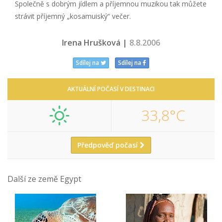
Společně s dobrým jídlem a příjemnou muzikou tak můžete
strávit příjemný „kosamuiský“ večer.
Irena Hrušková |
8.8.2006
Sdílej na
Sdílej na
AKTUÁLNÍ POČASÍ V DESTINACI
33,8°C
Předpověď počasí
Další ze země Egypt