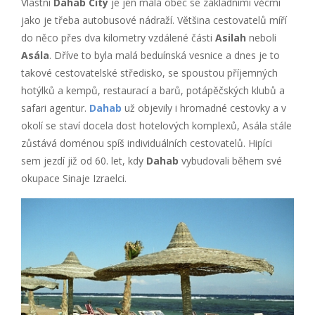
Vlastní
Dahab City
je jen malá obec se základními věcmi
jako je třeba autobusové nádraží. Většina cestovatelů míří
do něco přes dva kilometry vzdálené části
Asilah
neboli
Asála
. Dříve to byla malá beduínská vesnice a dnes je to
takové cestovatelské středisko, se spoustou příjemných
hotýlků a kempů, restaurací a barů, potápěčských klubů a
safari agentur.
Dahab
už objevily i hromadné cestovky a v
okolí se staví docela dost hotelových komplexů, Asála stále
zůstává doménou spíš individuálních cestovatelů. Hipíci
sem jezdí již od 60. let, kdy
Dahab
vybudovali během své
okupace Sinaje Izraelci.