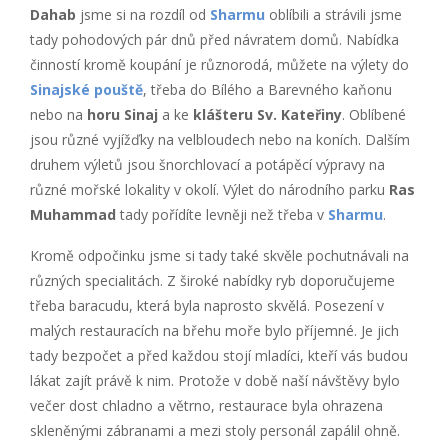
Dahab
jsme si na rozdíl od
Sharmu
oblíbili a strávili jsme
tady pohodových pár dnů před návratem domů. Nabídka
činností kromě koupání je různorodá, můžete na výlety do
Sinajské pouště
, třeba do Bílého a Barevného kaňonu
nebo na
horu Sinaj
a ke
klášteru Sv. Kateřiny
. Oblíbené
jsou různé vyjížďky na velbloudech nebo na koních. Dalším
druhem výletů jsou šnorchlovací a potápěcí výpravy na
různé mořské lokality v okolí. Výlet do národního parku
Ras
Muhammad
tady pořídíte levněji než třeba v
Sharmu
.
Kromě odpočinku jsme si tady také skvěle pochutnávali na
různých specialitách. Z široké nabídky ryb doporučujeme
třeba baracudu, která byla naprosto skvělá. Posezení v
malých restauracích na břehu moře bylo příjemné. Je jich
tady bezpočet a před každou stojí mladíci, kteří vás budou
lákat zajít právě k nim. Protože v době naší návštěvy bylo
večer dost chladno a větrno, restaurace byla ohrazena
skleněnými zábranami a mezi stoly personál zapálil ohně.